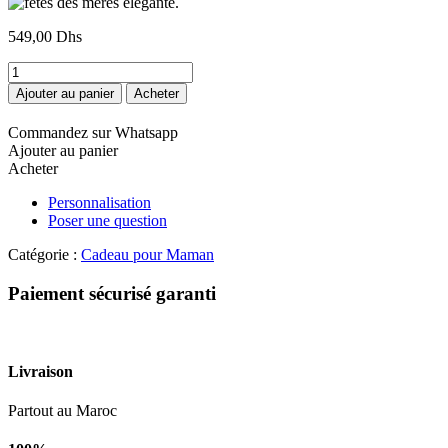
549,00
Dhs
quantité
de
Ajouter au panier
Acheter
fêtes
des
Commandez sur Whatsapp
mères
Ajouter au panier
élégante.
Acheter
Personnalisation
Poser une question
Catégorie :
Cadeau pour Maman
Paiement sécurisé garanti
Livraison
Partout au Maroc