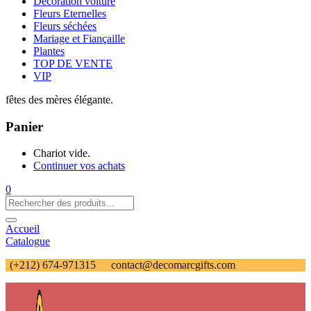
Décoration voiture
Fleurs Eternelles
Fleurs séchées
Mariage et Fiançaille
Plantes
TOP DE VENTE
VIP
fêtes des mères élégante.
Panier
Chariot vide.
Continuer vos achats
0
Accueil
Catalogue
(+212) 674-971315
contact@decomarcgifts.com