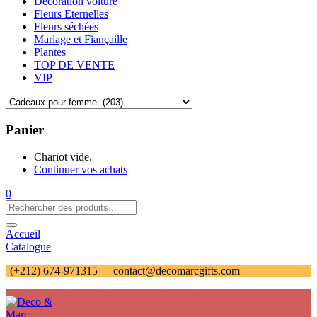
Décoration voiture
Fleurs Eternelles
Fleurs séchées
Mariage et Fiançaille
Plantes
TOP DE VENTE
VIP
Panier
Chariot vide.
Continuer vos achats
0
Accueil
Catalogue
(+212) 674-971315
contact@decomarcgifts.com