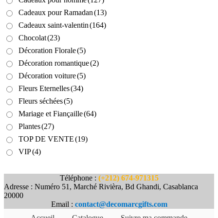
Cadeaux pour Ramadan
(13)
Cadeaux saint-valentin
(164)
Chocolat
(23)
Décoration Florale
(5)
Décoration romantique
(2)
Décoration voiture
(5)
Fleurs Eternelles
(34)
Fleurs séchées
(5)
Mariage et Fiançaille
(64)
Plantes
(27)
TOP DE VENTE
(19)
VIP
(4)
Téléphone :
(+212) 674-971315
Adresse : Numéro 51, Marché Rivièra, Bd Ghandi, Casablanca
20000
Email :
contact@decomarcgifts.com
Accueil
Catalogue
Suivre ma commande