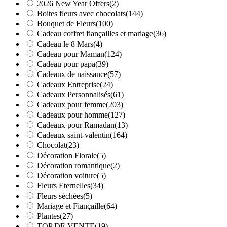
2026 New Year Offers
(2)
Boites fleurs avec chocolats
(144)
Bouquet de Fleurs
(100)
Cadeau coffret fiançailles et mariage
(36)
Cadeau le 8 Mars
(4)
Cadeau pour Maman
(124)
Cadeau pour papa
(39)
Cadeaux de naissance
(57)
Cadeaux Entreprise
(24)
Cadeaux Personnalisés
(61)
Cadeaux pour femme
(203)
Cadeaux pour homme
(127)
Cadeaux pour Ramadan
(13)
Cadeaux saint-valentin
(164)
Chocolat
(23)
Décoration Florale
(5)
Décoration romantique
(2)
Décoration voiture
(5)
Fleurs Eternelles
(34)
Fleurs séchées
(5)
Mariage et Fiançaille
(64)
Plantes
(27)
TOP DE VENTE
(19)