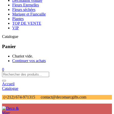
Décoration voiture
Fleurs Eternelles
Fleurs séchées
Mariage et Fiançaille
Plantes
TOP DE VENTE
VIP
Catalogue
Panier
Chariot vide.
Continuer vos achats
0
Accueil
Catalogue
(+212) 674-971315
contact@decomarcgifts.com