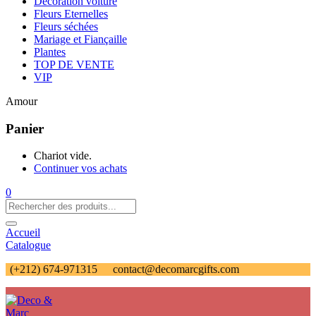
Décoration voiture
Fleurs Eternelles
Fleurs séchées
Mariage et Fiançaille
Plantes
TOP DE VENTE
VIP
Amour
Panier
Chariot vide.
Continuer vos achats
0
Accueil
Catalogue
(+212) 674-971315
contact@decomarcgifts.com