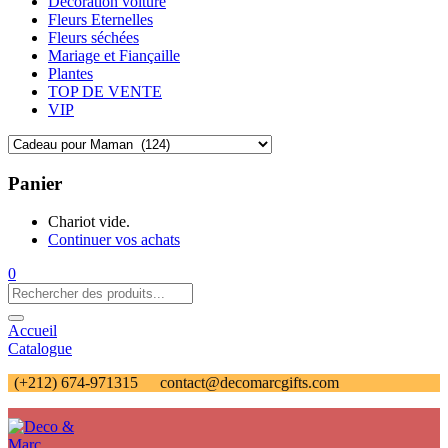
Décoration voiture
Fleurs Eternelles
Fleurs séchées
Mariage et Fiançaille
Plantes
TOP DE VENTE
VIP
Panier
Chariot vide.
Continuer vos achats
0
Accueil
Catalogue
(+212) 674-971315
contact@decomarcgifts.com