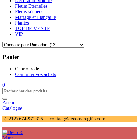
Décoration voiture
Fleurs Eternelles
Fleurs séchées
Mariage et Fiançaille
Plantes
TOP DE VENTE
VIP
Panier
Chariot vide.
Continuer vos achats
0
Accueil
Catalogue
(+212) 674-971315
contact@decomarcgifts.com