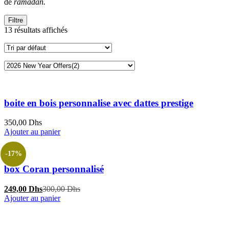
de
ramadan.
Filtre
13 résultats affichés
boite en bois personnalise avec dattes prestige
350,00
Dhs
Ajouter au panier
-17%
box Coran personnalisé
Le
Le
249,00
Dhs
300,00
Dhs
prix
prix
Ajouter au panier
actuel
initial
est :
était :
249,00 Dhs.
300,00 Dhs.