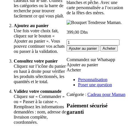
cadeaux sur le site. Utilisez
blanches et pêche. Avec une
les catégories ou la barre de
carte personnalisée a l’occasion
recherche pour trouver
de la fêtes des mères.
facilement ce qui vous plaît.
Ajoutez au panier
Une fois votre choix fait,
399,00
Dhs
cliquez sur le bouton «
Ajouter au panier ». Vous
quantité
pouvez continuer vos achats
de
Ajouter au panier
Acheter
ou passer à la validation.
Bouquet
Tendresse
Commandez sur Whatsapp
Consultez votre panier
Maman.
Ajouter au panier
Cliquez sur l’icône du panier
Acheter
en haut à droite pour vérifier
les produits sélectionnés, les
Personnalisation
quantités et le total.
Poser une question
Validez votre commande
Catégorie :
Cadeau pour Maman
Cliquez sur « Commander »
ou « Passer à la caisse ».
Paiement sécurisé
Remplissez les informations
garanti
demandées : nom, adresse de
livraison complète,
coordonnées.