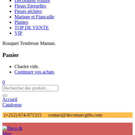
Décoration voiture
Fleurs Eternelles
Fleurs séchées
Mariage et Fiançaille
Plantes
TOP DE VENTE
VIP
Bouquet Tendresse Maman.
Panier
Chariot vide.
Continuer vos achats
0
Accueil
Catalogue
(+212) 674-971315
contact@decomarcgifts.com