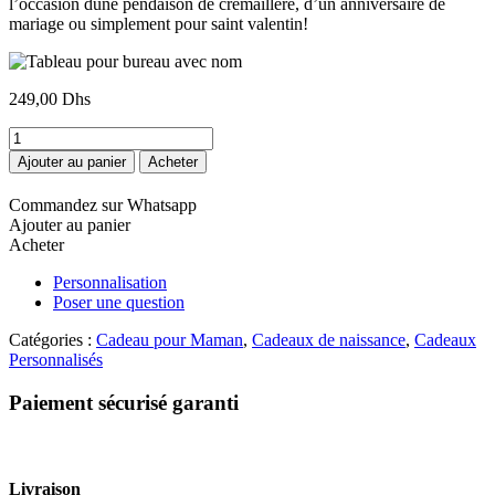
l’occasion dune pendaison de crémaillère, d’un anniversaire de
mariage ou simplement pour saint valentin!
249,00
Dhs
quantité
de
Ajouter au panier
Acheter
Tableau
pour
Commandez sur Whatsapp
bureau
Ajouter au panier
avec
Acheter
nom
Personnalisation
Poser une question
Catégories :
Cadeau pour Maman
,
Cadeaux de naissance
,
Cadeaux
Personnalisés
Paiement sécurisé garanti
Livraison