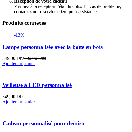
Réception de votre cadeau
Vérifiez à la réception l’état du colis. En cas de problème,
contactez notre service client pour assistance.
Produits connexes
-13%
Lampe personnalisée avec la boîte en bois
Le
Le
349,00
Dhs
400,00
Dhs
prix
prix
Ajouter au panier
actuel
initial
est :
était :
349,00 Dhs.
400,00 Dhs.
Veilleuse à LED personnalisé
349,00
Dhs
Ajouter au panier
Cadeau personnalisé pour dentiste