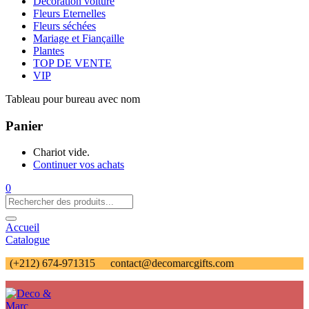
Décoration voiture
Fleurs Eternelles
Fleurs séchées
Mariage et Fiançaille
Plantes
TOP DE VENTE
VIP
Tableau pour bureau avec nom
Panier
Chariot vide.
Continuer vos achats
0
Accueil
Catalogue
(+212) 674-971315
contact@decomarcgifts.com