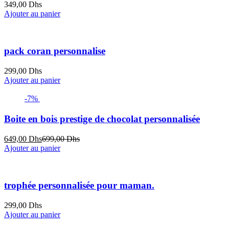
349,00
Dhs
Ajouter au panier
pack coran personnalise
299,00
Dhs
Ajouter au panier
-7%
Boite en bois prestige de chocolat personnalisée
Le
Le
649,00
Dhs
699,00
Dhs
prix
prix
Ajouter au panier
actuel
initial
est :
était :
649,00 Dhs.
699,00 Dhs.
trophée personnalisée pour maman.
299,00
Dhs
Ajouter au panier