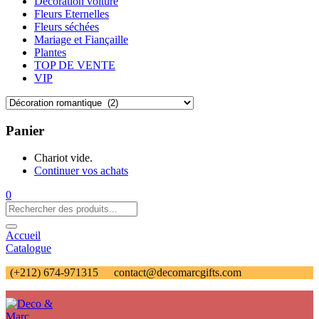
Décoration voiture
Fleurs Eternelles
Fleurs séchées
Mariage et Fiançaille
Plantes
TOP DE VENTE
VIP
Panier
Chariot vide.
Continuer vos achats
0
Accueil
Catalogue
(+212) 674-971315
contact@decomarcgifts.com