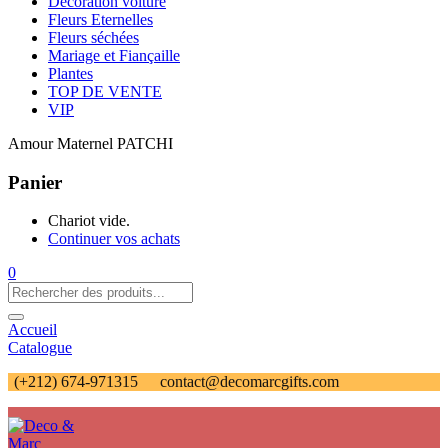
Décoration voiture
Fleurs Eternelles
Fleurs séchées
Mariage et Fiançaille
Plantes
TOP DE VENTE
VIP
Amour Maternel PATCHI
Panier
Chariot vide.
Continuer vos achats
0
Accueil
Catalogue
(+212) 674-971315
contact@decomarcgifts.com