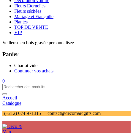
Décoration voiture
Fleurs Eternelles
Fleurs séchées
Mariage et Fiançaille
Plantes
TOP DE VENTE
VIP
Veilleuse en bois gravée personnalisée
Panier
Chariot vide.
Continuer vos achats
0
Accueil
Catalogue
(+212) 674-971315
contact@decomarcgifts.com