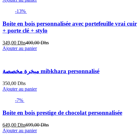
-13%
Boite en bois personnalisée avec portefeuille vrai cuir
+ porte clé + stylo
Le
Le
349,00
Dhs
400,00
Dhs
prix
prix
Ajouter au panier
actuel
initial
est :
était :
349,00 Dhs.
400,00 Dhs.
مبخرة مخصصة mibkhara personnalisé
350,00
Dhs
Ajouter au panier
-7%
Boite en bois prestige de chocolat personnalisée
Le
Le
649,00
Dhs
699,00
Dhs
prix
prix
Ajouter au panier
actuel
initial