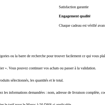
Satisfaction garantie
Engagement qualité
Chaque cadeau est vérifié avan
tégories ou la barre de recherche pour trouver facilement ce qui vous plaî
nier ». Vous pouvez continuer vos achats ou passer à la validation.
oduits sélectionnés, les quantités et le total.
ez les informations demandées : nom, adresse de livraison complète, c
ier le tarif pour le Maroc à 50 DHS si applicable.