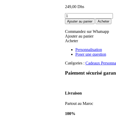
249,00
Dhs
quantité
de
Ajouter au panier
Acheter
Bracelet
personnalisé
Commandez sur Whatsapp
pour
Ajouter au panier
nouveau
Acheter
née
Personnalisation
Poser une question
Catégories :
Cadeaux Personnal
Paiement sécurisé garan
Livraison
Partout au Maroc
100%