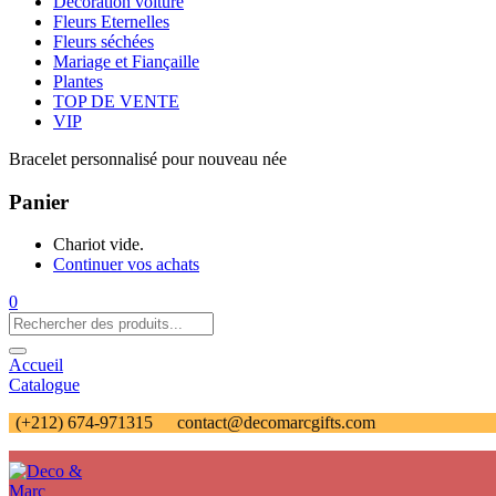
Décoration voiture
Fleurs Eternelles
Fleurs séchées
Mariage et Fiançaille
Plantes
TOP DE VENTE
VIP
Bracelet personnalisé pour nouveau née
Panier
Chariot vide.
Continuer vos achats
0
Accueil
Catalogue
(+212) 674-971315
contact@decomarcgifts.com