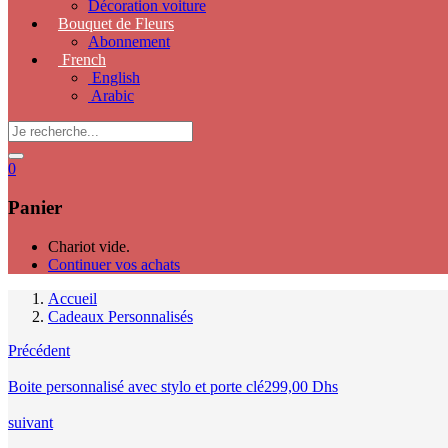
Décoration voiture
Bouquet de Fleurs
Abonnement
French
English
Arabic
0
Panier
Chariot vide.
Continuer vos achats
Accueil
Cadeaux Personnalisés
Précédent
Boite personnalisé avec stylo et porte clé
299,00
Dhs
suivant