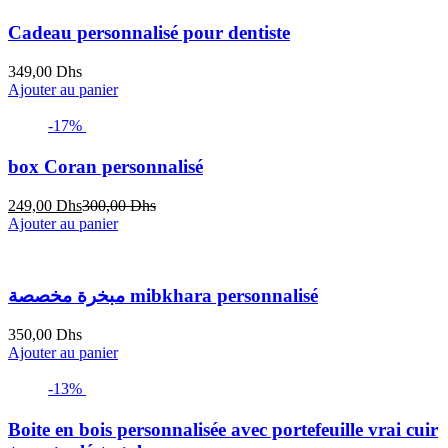
Cadeau personnalisé pour dentiste
349,00
Dhs
Ajouter au panier
-17%
box Coran personnalisé
Le
Le
249,00
Dhs
300,00
Dhs
prix
prix
Ajouter au panier
actuel
initial
est :
était :
249,00 Dhs.
300,00 Dhs.
مبخرة مخصصة mibkhara personnalisé
350,00
Dhs
Ajouter au panier
-13%
Boite en bois personnalisée avec portefeuille vrai cuir