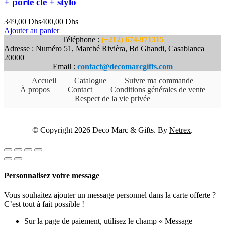
+ porte clé + stylo
Le
Le
349,00
Dhs
400,00
Dhs
prix
prix
Ajouter au panier
actuel
initial
Téléphone :
(+212) 674-971315
est :
était :
Adresse : Numéro 51, Marché Rivièra, Bd Ghandi, Casablanca
349,00 Dhs.
400,00 Dhs.
20000
Email :
contact@decomarcgifts.com
Accueil
Catalogue
Suivre ma commande
À propos
Contact
Conditions générales de vente
Respect de la vie privée
© Copyright 2026 Deco Marc & Gifts. By
Netrex
.
Personnalisez votre message
Vous souhaitez ajouter un message personnel dans la carte offerte ?
C’est tout à fait possible !
Sur la page de paiement, utilisez le champ « Message