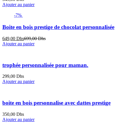
Ajouter au panier
-7%
Boite en bois prestige de chocolat personnalisée
Le
Le
649,00
Dhs
699,00
Dhs
prix
prix
Ajouter au panier
actuel
initial
est :
était :
649,00 Dhs.
699,00 Dhs.
trophée personnalisée pour maman.
299,00
Dhs
Ajouter au panier
boite en bois personnalise avec dattes prestige
350,00
Dhs
Ajouter au panier