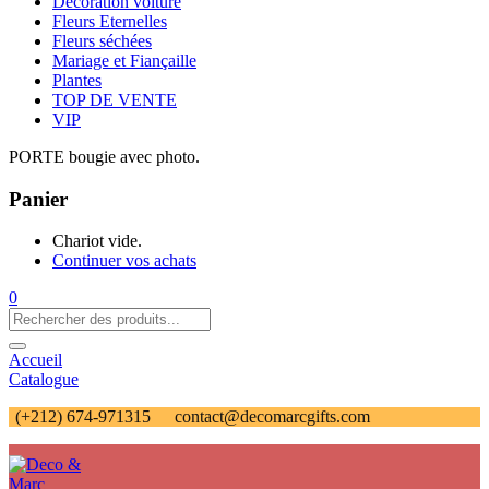
Décoration voiture
Fleurs Eternelles
Fleurs séchées
Mariage et Fiançaille
Plantes
TOP DE VENTE
VIP
PORTE bougie avec photo.
Panier
Chariot vide.
Continuer vos achats
0
Accueil
Catalogue
(+212) 674-971315
contact@decomarcgifts.com