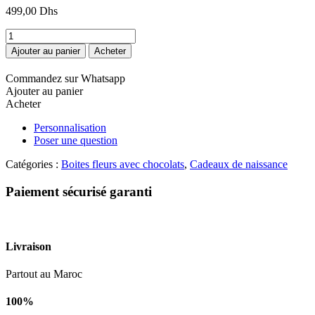
499,00
Dhs
quantité
de
Ajouter au panier
Acheter
fleur
et
Commandez sur Whatsapp
chocolat
Ajouter au panier
pour
Acheter
naissance
Personnalisation
Poser une question
Catégories :
Boites fleurs avec chocolats
,
Cadeaux de naissance
Paiement sécurisé garanti
Livraison
Partout au Maroc
100%