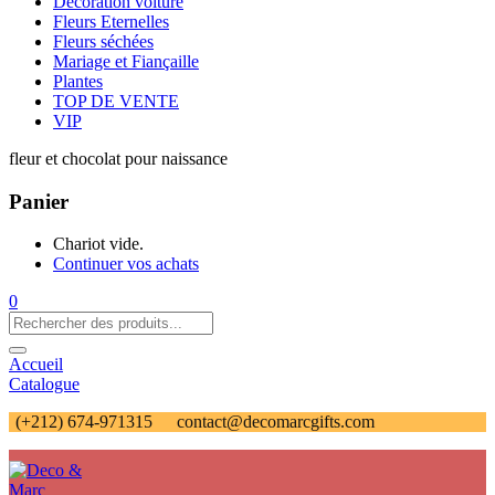
Décoration voiture
Fleurs Eternelles
Fleurs séchées
Mariage et Fiançaille
Plantes
TOP DE VENTE
VIP
fleur et chocolat pour naissance
Panier
Chariot vide.
Continuer vos achats
0
Accueil
Catalogue
(+212) 674-971315
contact@decomarcgifts.com