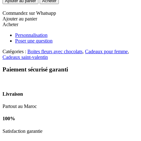
Ajouter au panier
Acheter
Douce
Surprise
Commandez sur Whatsapp
Ajouter au panier
Acheter
Personnalisation
Poser une question
Catégories :
Boites fleurs avec chocolats
,
Cadeaux pour femme
,
Cadeaux saint-valentin
Paiement sécurisé garanti
Livraison
Partout au Maroc
100%
Satisfaction garantie