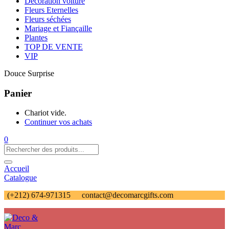
Décoration voiture
Fleurs Eternelles
Fleurs séchées
Mariage et Fiançaille
Plantes
TOP DE VENTE
VIP
Douce Surprise
Panier
Chariot vide.
Continuer vos achats
0
Accueil
Catalogue
(+212) 674-971315
contact@decomarcgifts.com