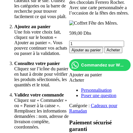
cadeaux sur le site. Utilisez
des chocolats Ferrero Rocher.
les catégories ou la barre de
Avec une carte personnalisée a
recherche pour trouver
l’occasion de la fêtes des mères.
facilement ce qui vous plaît.
Ajoutez au panier
Une fois votre choix fait,
599,00
Dhs
cliquez sur le bouton «
Ajouter au panier ». Vous
quantité
pouvez continuer vos achats
de
Ajouter au panier
Acheter
ou passer à la validation.
Coffret
Fête
Consultez votre panier
des
Commandez sur Whatsapp
Cliquez sur l’icône du panier
Mères.
en haut à droite pour vérifier
Ajouter au panier
les produits sélectionnés, les
Acheter
quantités et le total.
Personnalisation
Validez votre commande
Poser une question
Cliquez sur « Commander »
ou « Passer à la caisse ».
Catégorie :
Cadeaux pour
Remplissez les informations
Ramadan
demandées : nom, adresse de
livraison complète,
Paiement sécurisé
coordonnées.
garanti