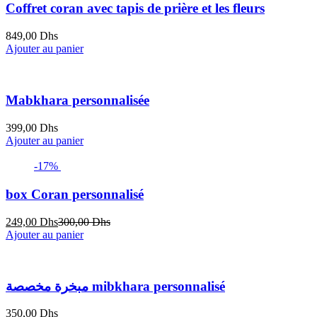
Coffret coran avec tapis de prière et les fleurs
849,00
Dhs
Ajouter au panier
Mabkhara personnalisée
399,00
Dhs
Ajouter au panier
-17%
box Coran personnalisé
Le
Le
249,00
Dhs
300,00
Dhs
prix
prix
Ajouter au panier
actuel
initial
est :
était :
249,00 Dhs.
300,00 Dhs.
مبخرة مخصصة mibkhara personnalisé
350,00
Dhs