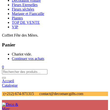
Décoration voiture
Fleurs Eternelles
Fleurs séchées
Mariage et Fiançaille
Plantes
TOP DE VENTE
VIP
Coffret Fête des Mères.
Panier
Chariot vide.
Continuer vos achats
0
Accueil
Catalogue
(+212) 674-971315
contact@decomarcgifts.com