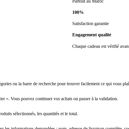
Partout au Maroc
100%
Satisfaction garantie
Engagement qualité
Chaque cadeau est vérifié avan
tégories ou la barre de recherche pour trouver facilement ce qui vous plaî
nier ». Vous pouvez continuer vos achats ou passer à la validation.
oduits sélectionnés, les quantités et le total.
ez les informations demandées : nom, adresse de livraison complète, c