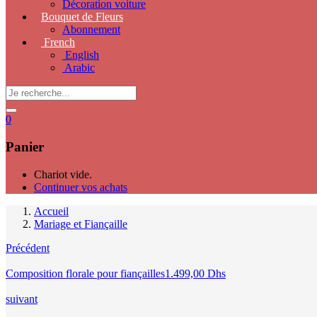
Décoration voiture
Bouquet de Fleurs
Abonnement
French
English
Arabic
0
Panier
Chariot vide.
Continuer vos achats
Accueil
Mariage et Fiançaille
Précédent
Composition florale pour fiançailles
1.499,00
Dhs
suivant