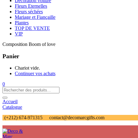
Décoration voiture
Fleurs Eternelles
Fleurs séchées
Mariage et Fiançaille
Plantes
TOP DE VENTE
VIP
Composition Boom of love
Panier
Chariot vide.
Continuer vos achats
0
Accueil
Catalogue
(+212) 674-971315
contact@decomarcgifts.com