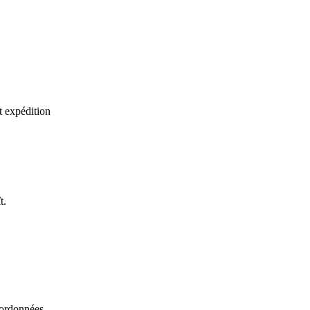
t expédition
t.
oordonnées.