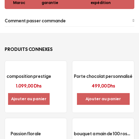
Maroc
garantie
expédition
Comment passer commande
PRODUITS CONNEXES
composition prestige
Porte chocolat personnalisé
1.099,00
Dhs
499,00
Dhs
Ajouter au panier
Ajouter au panier
Passion florale
bouquet a main de 100 rose rouge