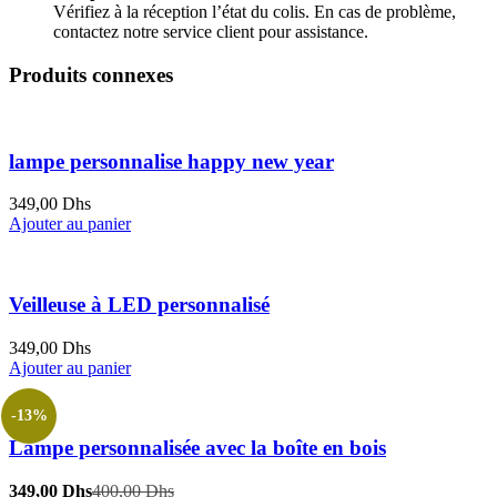
Vérifiez à la réception l’état du colis. En cas de problème,
contactez notre service client pour assistance.
Produits connexes
lampe personnalise happy new year
349,00
Dhs
Ajouter au panier
Veilleuse à LED personnalisé
349,00
Dhs
Ajouter au panier
-13%
Lampe personnalisée avec la boîte en bois
Le
Le
349,00
Dhs
400,00
Dhs