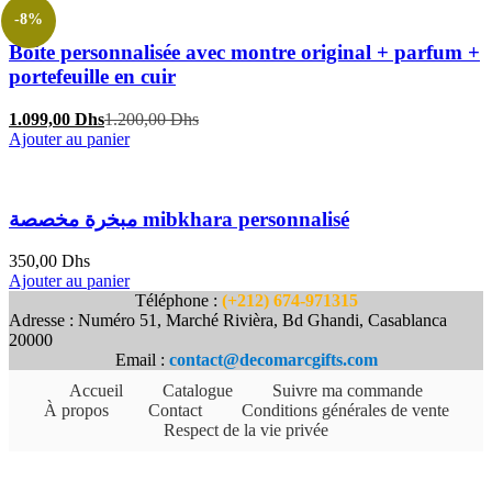
-8%
Boite personnalisée avec montre original + parfum +
portefeuille en cuir
Le
Le
1.099,00
Dhs
1.200,00
Dhs
prix
prix
Ajouter au panier
actuel
initial
est :
était :
1.099,00 Dhs.
1.200,00 Dhs.
مبخرة مخصصة mibkhara personnalisé
350,00
Dhs
Ajouter au panier
Téléphone :
(+212) 674-971315
Adresse : Numéro 51, Marché Rivièra, Bd Ghandi, Casablanca
20000
Email :
contact@decomarcgifts.com
Accueil
Catalogue
Suivre ma commande
À propos
Contact
Conditions générales de vente
Respect de la vie privée