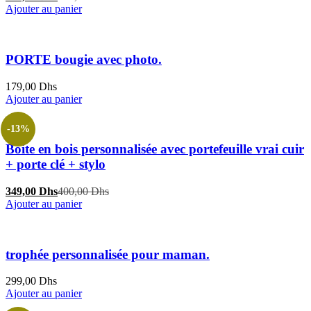
prix
prix
Ajouter au panier
actuel
initial
est :
était :
349,00 Dhs.
400,00 Dhs.
PORTE bougie avec photo.
179,00
Dhs
Ajouter au panier
-13%
Boite en bois personnalisée avec portefeuille vrai cuir
+ porte clé + stylo
Le
Le
349,00
Dhs
400,00
Dhs
prix
prix
Ajouter au panier
actuel
initial
est :
était :
349,00 Dhs.
400,00 Dhs.
trophée personnalisée pour maman.
299,00
Dhs
Ajouter au panier