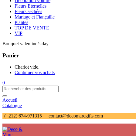
Décoration voiture
Fleurs Eternelles
Fleurs séchées
Mariage et Fiançaille
Plantes
TOP DE VENTE
VIP
Bouquet valentine’s day
Panier
Chariot vide.
Continuer vos achats
0
Accueil
Catalogue
(+212) 674-971315
contact@decomarcgifts.com