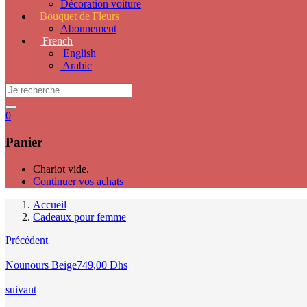
Décoration voiture
Bouquet de Fleurs
Abonnement
French
English
Arabic
0
Panier
Chariot vide.
Continuer vos achats
Accueil
Cadeaux pour femme
Précédent
Nounours Beige
749,00
Dhs
suivant