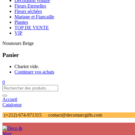
Décoration voiture
Fleurs Eternelles
Fleurs séchées
Mariage et Fiançaille
Plantes
TOP DE VENTE
VIP
Nounours Beige
Panier
Chariot vide.
Continuer vos achats
0
Accueil
Catalogue
(+212) 674-971315
contact@decomarcgifts.com