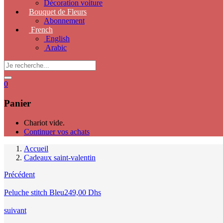
Décoration voiture
Bouquet de Fleurs
Abonnement
French
English
Arabic
0
Panier
Chariot vide.
Continuer vos achats
Accueil
Cadeaux saint-valentin
Précédent
Peluche stitch Bleu
249,00
Dhs
suivant