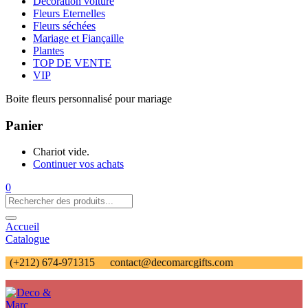
Décoration voiture
Fleurs Eternelles
Fleurs séchées
Mariage et Fiançaille
Plantes
TOP DE VENTE
VIP
Boite fleurs personnalisé pour mariage
Panier
Chariot vide.
Continuer vos achats
0
Accueil
Catalogue
(+212) 674-971315
contact@decomarcgifts.com