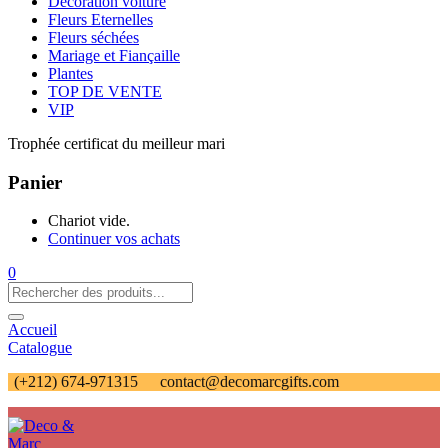
Décoration voiture
Fleurs Eternelles
Fleurs séchées
Mariage et Fiançaille
Plantes
TOP DE VENTE
VIP
Trophée certificat du meilleur mari
Panier
Chariot vide.
Continuer vos achats
0
Accueil
Catalogue
(+212) 674-971315
contact@decomarcgifts.com