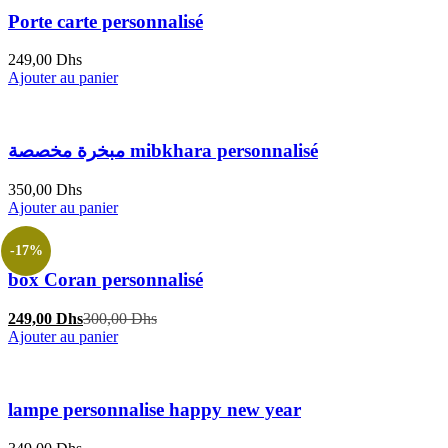
Porte carte personnalisé
249,00
Dhs
Ajouter au panier
مبخرة مخصصة mibkhara personnalisé
350,00
Dhs
Ajouter au panier
-17%
box Coran personnalisé
Le
Le
249,00
Dhs
300,00
Dhs
prix
prix
Ajouter au panier
actuel
initial
est :
était :
249,00 Dhs.
300,00 Dhs.
lampe personnalise happy new year