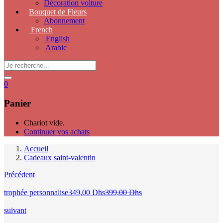
Décoration voiture
Bouquet de Fleurs
Abonnement
French
English
Arabic
0
Panier
Chariot vide.
Continuer vos achats
Accueil
Cadeaux saint-valentin
Précédent
Le
Le
trophée personnalise
349,00
Dhs
399,00
Dhs
prix
prix
actuel
initial
suivant
est :
était :