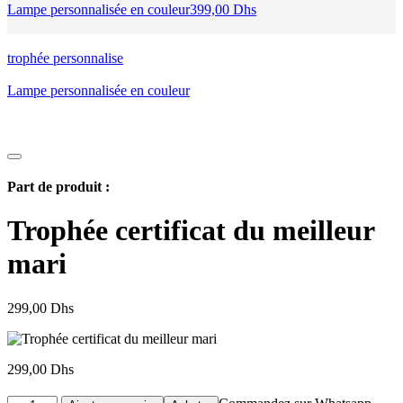
349,00 Dhs.
399,00 Dhs.
Lampe personnalisée en couleur
399,00
Dhs
trophée personnalise
Lampe personnalisée en couleur
Part de produit :
Trophée certificat du meilleur
mari
299,00
Dhs
299,00
Dhs
quantité