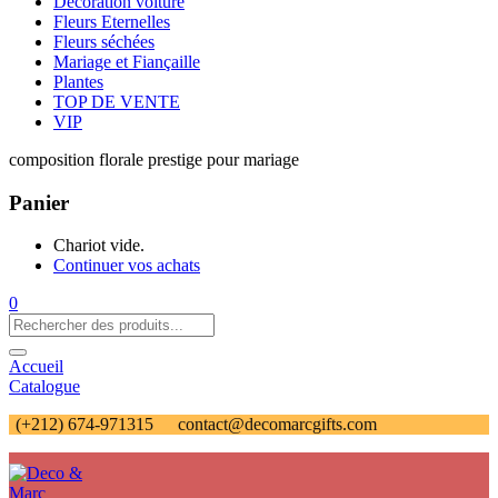
Décoration voiture
Fleurs Eternelles
Fleurs séchées
Mariage et Fiançaille
Plantes
TOP DE VENTE
VIP
composition florale prestige pour mariage
Panier
Chariot vide.
Continuer vos achats
0
Accueil
Catalogue
(+212) 674-971315
contact@decomarcgifts.com