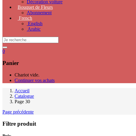
Décoration voiture
Bouquet de Fleurs
Abonnement
French
English
Arabic
0
Panier
Chariot vide.
Continuer vos achats
Accueil
Catalogue
Page 30
Page précédente
Filtre produit