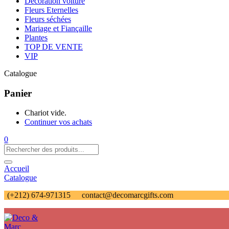
Décoration voiture
Fleurs Eternelles
Fleurs séchées
Mariage et Fiançaille
Plantes
TOP DE VENTE
VIP
Catalogue
Panier
Chariot vide.
Continuer vos achats
0
Accueil
Catalogue
(+212) 674-971315
contact@decomarcgifts.com