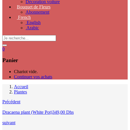
Décoration voiture
Bouquet de Fleurs
Abonnement
French
English
Arabic
0
Panier
Chariot vide.
Continuer vos achats
Accueil
Plantes
Précédent
Dracaena plant (White Pot)
349,00
Dhs
suivant