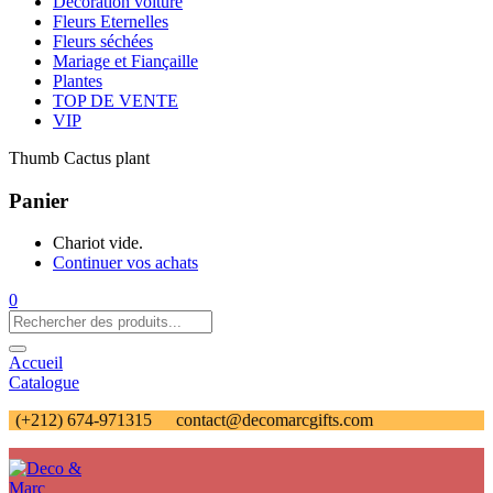
Décoration voiture
Fleurs Eternelles
Fleurs séchées
Mariage et Fiançaille
Plantes
TOP DE VENTE
VIP
Thumb Cactus plant
Panier
Chariot vide.
Continuer vos achats
0
Accueil
Catalogue
(+212) 674-971315
contact@decomarcgifts.com