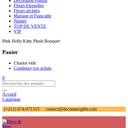
Décoration voiture
Fleurs Eternelles
Fleurs séchées
Mariage et Fiançaille
Plantes
TOP DE VENTE
VIP
Pink Hello Kitty Plush Bouquet
Panier
Chariot vide.
Continuer vos achats
0
Accueil
Catalogue
(+212) 674-971315
contact@decomarcgifts.com