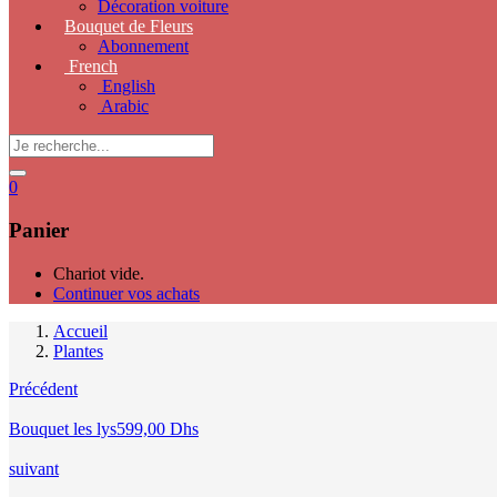
Décoration voiture
Bouquet de Fleurs
Abonnement
French
English
Arabic
0
Panier
Chariot vide.
Continuer vos achats
Accueil
Plantes
Précédent
Bouquet les lys
599,00
Dhs
suivant