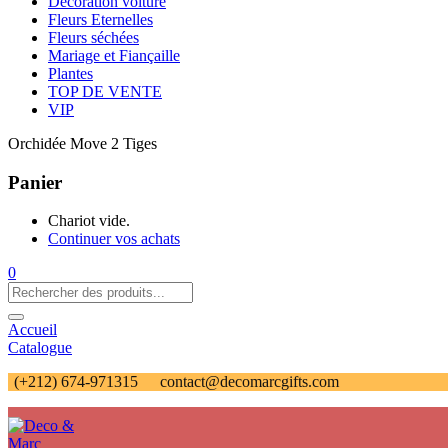
Décoration voiture
Fleurs Eternelles
Fleurs séchées
Mariage et Fiançaille
Plantes
TOP DE VENTE
VIP
Orchidée Move 2 Tiges
Panier
Chariot vide.
Continuer vos achats
0
Accueil
Catalogue
(+212) 674-971315
contact@decomarcgifts.com