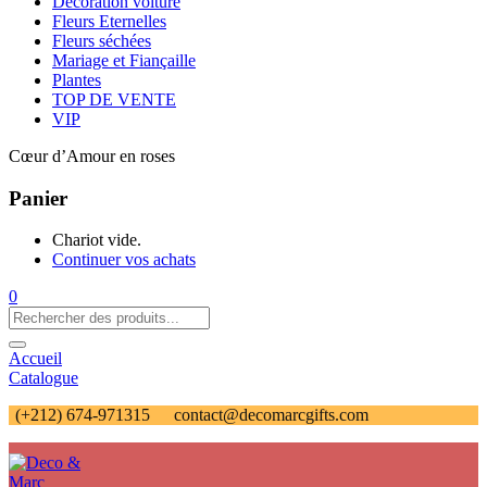
Décoration voiture
Fleurs Eternelles
Fleurs séchées
Mariage et Fiançaille
Plantes
TOP DE VENTE
VIP
Cœur d’Amour en roses
Panier
Chariot vide.
Continuer vos achats
0
Accueil
Catalogue
(+212) 674-971315
contact@decomarcgifts.com