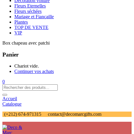
Décoration voiture
Fleurs Eternelles
Fleurs séchées
Mariage et Fiançaille
Plantes
TOP DE VENTE
VIP
Box chapeau avec patchi
Panier
Chariot vide.
Continuer vos achats
0
Accueil
Catalogue
(+212) 674-971315
contact@decomarcgifts.com