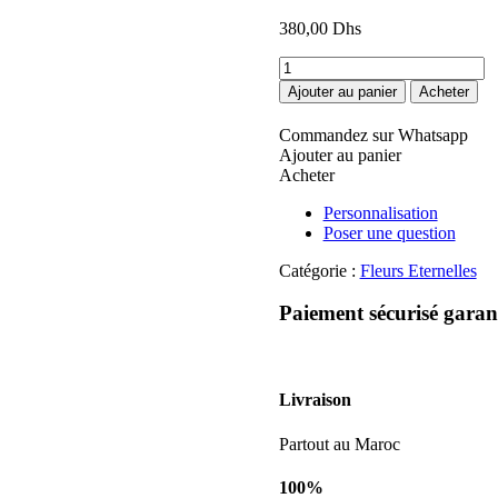
380,00
Dhs
quantité
de
Ajouter au panier
Acheter
Beauty
red
Commandez sur Whatsapp
Ajouter au panier
Acheter
Personnalisation
Poser une question
Catégorie :
Fleurs Eternelles
Paiement sécurisé garan
Livraison
Partout au Maroc
100%