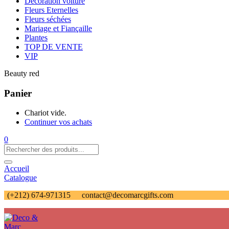
Décoration voiture
Fleurs Eternelles
Fleurs séchées
Mariage et Fiançaille
Plantes
TOP DE VENTE
VIP
Beauty red
Panier
Chariot vide.
Continuer vos achats
0
Accueil
Catalogue
(+212) 674-971315
contact@decomarcgifts.com