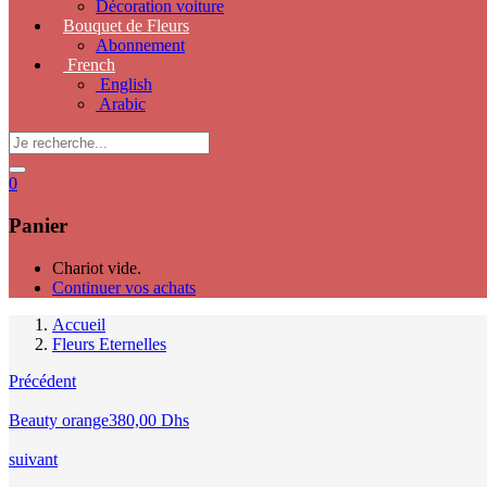
Décoration voiture
Bouquet de Fleurs
Abonnement
French
English
Arabic
0
Panier
Chariot vide.
Continuer vos achats
Accueil
Fleurs Eternelles
Précédent
Beauty orange
380,00
Dhs
suivant