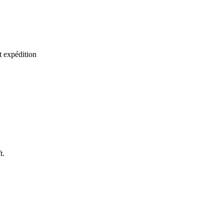
t expédition
t.