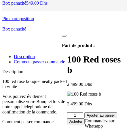
Box panaché
549,00
Dhs
Pink composition
Box panaché
Part de produit :
Description
100 Red roses
Comment passer commande
b
Description
100 red rose bouquet neatly packed
2.499,00
Dhs
in white
Vous pouvez évidement
personnalisé votre Bouquet lors de
2.499,00
Dhs
notre appel téléphonique de
confirmation de la commande.
quantité
Ajouter au panier
de
Commandez sur
Acheter
Comment passer commande
100
Whatsapp