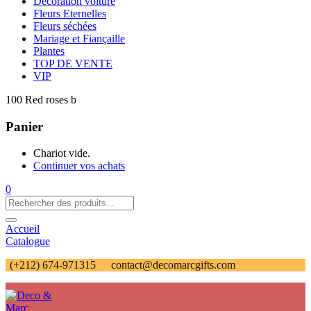
Décoration voiture
Fleurs Eternelles
Fleurs séchées
Mariage et Fiançaille
Plantes
TOP DE VENTE
VIP
100 Red roses b
Panier
Chariot vide.
Continuer vos achats
0
Accueil
Catalogue
(+212) 674-971315
contact@decomarcgifts.com