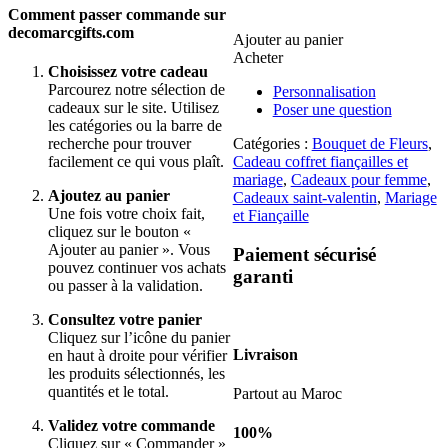
Red
Comment passer commande sur
roses
decomarcgifts.com
b
Ajouter au panier
Acheter
Choisissez votre cadeau
Parcourez notre sélection de
Personnalisation
cadeaux sur le site. Utilisez
Poser une question
les catégories ou la barre de
Catégories :
Bouquet de Fleurs
,
recherche pour trouver
Cadeau coffret fiançailles et
facilement ce qui vous plaît.
mariage
,
Cadeaux pour femme
,
Ajoutez au panier
Cadeaux saint-valentin
,
Mariage
Une fois votre choix fait,
et Fiançaille
cliquez sur le bouton «
Ajouter au panier ». Vous
Paiement sécurisé
pouvez continuer vos achats
garanti
ou passer à la validation.
Consultez votre panier
Cliquez sur l’icône du panier
Livraison
en haut à droite pour vérifier
les produits sélectionnés, les
quantités et le total.
Partout au Maroc
Validez votre commande
100%
Cliquez sur « Commander »