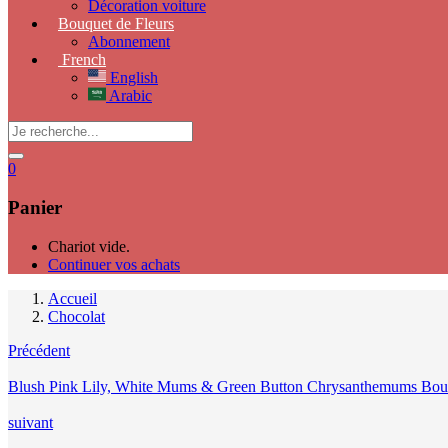
Décoration voiture
Bouquet de Fleurs
Abonnement
French
English
Arabic
0
Panier
Chariot vide.
Continuer vos achats
Accueil
Chocolat
Précédent
Blush Pink Lily, White Mums & Green Button Chrysanthemums Bou
suivant