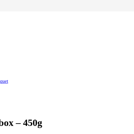
quet
box – 450g