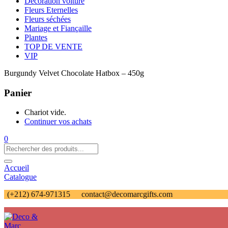
Décoration voiture
Fleurs Eternelles
Fleurs séchées
Mariage et Fiançaille
Plantes
TOP DE VENTE
VIP
Burgundy Velvet Chocolate Hatbox – 450g
Panier
Chariot vide.
Continuer vos achats
0
Accueil
Catalogue
(+212) 674-971315
contact@decomarcgifts.com