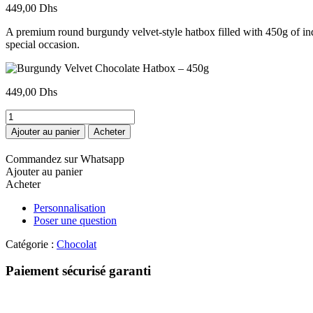
449,00
Dhs
A premium round burgundy velvet-style hatbox filled with 450g of ind
special occasion.
449,00
Dhs
quantité
de
Ajouter au panier
Acheter
Burgundy
Velvet
Commandez sur Whatsapp
Chocolate
Ajouter au panier
Hatbox
Acheter
–
450g
Personnalisation
Poser une question
Catégorie :
Chocolat
Paiement sécurisé garanti