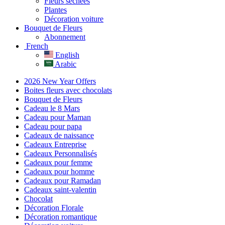
Fleurs séchées
Plantes
Décoration voiture
Bouquet de Fleurs
Abonnement
French
English
Arabic
2026 New Year Offers
Boites fleurs avec chocolats
Bouquet de Fleurs
Cadeau le 8 Mars
Cadeau pour Maman
Cadeau pour papa
Cadeaux de naissance
Cadeaux Entreprise
Cadeaux Personnalisés
Cadeaux pour femme
Cadeaux pour homme
Cadeaux pour Ramadan
Cadeaux saint-valentin
Chocolat
Décoration Florale
Décoration romantique