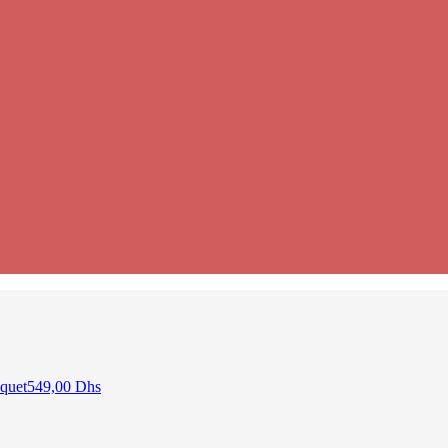
quet
549,00
Dhs