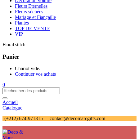
Décoration voiture
Fleurs Eternelles
Fleurs séchées
Mariage et Fiançaille
Plantes
TOP DE VENTE
VIP
Floral stitch
Panier
Chariot vide.
Continuer vos achats
0
Accueil
Catalogue
(+212) 674-971315
contact@decomarcgifts.com