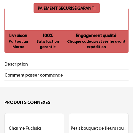
PAIEMENT SÉCURISÉ GARANTI
Livraison
100%
Engagement qualité
Partout au
Satisfaction
Chaque cadeau est vérifié avant
Maroc
garantie
expédition
Description
Comment passer commande
PRODUITS CONNEXES
Charme Fuchsia
Petit bouquet de fleurs rouge et chocolat