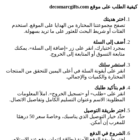
كيفية الطلب على موقع decomarcgifts.com
اختر هديتك
تصفح مجموعتنا المختارة من الهدايا على الموقع. استخدم
الفئات أو شريط البحث للعثور على ما تريد بسهولة.
أضف إلى السلة
بمجرد اختيارك، انقر على زر «إضافة إلى السلة». يمكنك
متابعة التسوق أو المتابعة إلى الخروج.
استشر سلتك
انقر على أيقونة السلة في أعلى اليمين للتحقق من المنتجات
المختارة والكميات والإجمالي.
قم بتأكيد طلبك
انقر على «طلب» أو «تسجيل الخروج». املأ المعلومات
المطلوبة: الاسم وعنوان التسليم الكامل وتفاصيل الاتصال.
اختر طريقة التوصيل
حدِّد خيار التوصيل الذي يناسبك، وخاصةً سعر 50 درهمًا
للمغرب إن أمكن.
الشروع في الدفع
اختر طريقة الدفع الآمنة (بطاقة ائتمان، دفع عند الاستلام،