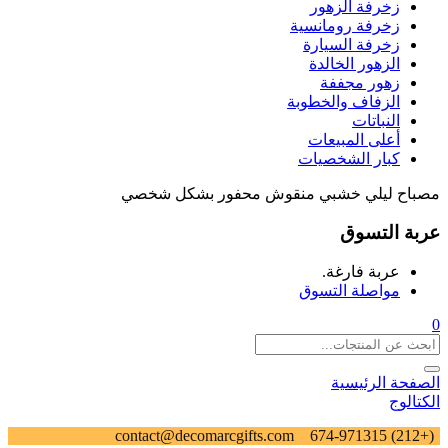
زخرفة الزهور
زخرفة رومانسية
زخرفة السيارة
الزهور الخالدة
زهور مجففة
الزفاف والخطوبة
النباتات
أعلى المبيعات
كبار الشخصيات
مصباح ليلي خشبي منقوش محفور بشكل شخصي
عربة التسوق
عربة فارغة.
مواصلة التسوق
0
الصفحة الرئيسية
الكتالوج
contact@decomarcgifts.com
(+212) 674-971315