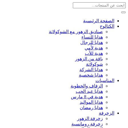
الصفحة الرئيسية
الكتالوج
صناديق الزهور مع الشوكولاتة
هدايا للنساء
هدايا للرجال
هدية لأمي
هدية للأب
باقة من الزهور
شوكولاتة
هدايا الشركة
هدايا شخصية
المناسبات
الزفاف والخطوبة
هدايا عيد الحب
هدية في 8 مارس
هدايا المواليد
هدايا رمضان
الزخرفة
زخرفة الزهور
زخرفة رومانسية