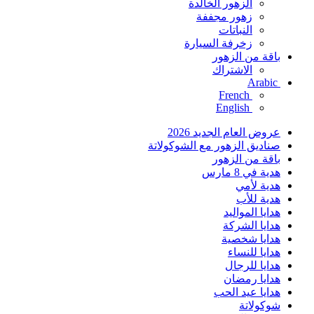
الزهور الخالدة
زهور مجففة
النباتات
زخرفة السيارة
باقة من الزهور
الاشتراك
Arabic
French
English
عروض العام الجديد 2026
صناديق الزهور مع الشوكولاتة
باقة من الزهور
هدية في 8 مارس
هدية لأمي
هدية للأب
هدايا المواليد
هدايا الشركة
هدايا شخصية
هدايا للنساء
هدايا للرجال
هدايا رمضان
هدايا عيد الحب
شوكولاتة