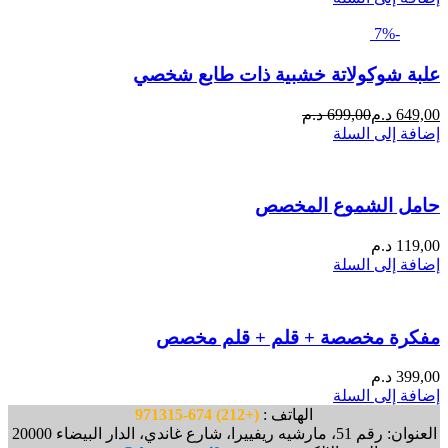
-7%
علبة شوكولاتة خشبية ذات طابع شخصي
السعر
السعر
649,00
د.م
699,00
د.م
الحالي
الأصلي
إضافة إلى السلة
هو:
هو:
699,00 Dhs.
649,00 Dhs.
حامل الشموع المخصص
119,00
د.م
إضافة إلى السلة
مفكرة مخصصة + قلم + قلم مخصص
399,00
د.م
إضافة إلى السلة
الهاتف :
(+212) 674-971315
العنوان: رقم 51، مارشيه ريفييرا، شارع غاندي، الدار البيضاء 20000