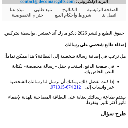
البريد الإلكتروني :
contact@decomarcgifts.com
الصفحة الرئيسية
الكتالوج
تتبع طلبي
نبذة عنا
اتصل بنا
شروط وأحكام البيع
احترام الخصوصية
حقوق الطبع والنشر 2026 ديكو مارك آند غيفتس. بواسطة
نيتركس
.
إضفاء طابع شخصي على رسالتك
هل ترغب في إضافة رسالة شخصية إلى البطاقة؟ هذا ممكن تماماً!
في صفحة الدفع، استخدم حقل «رسالة مخصصة» لكتابة
النص الخاص بك.
إذا كنت تفضل ذلك، يمكنك أن ترسل لنا رسالتك الشخصية
عبر واتساب إلى
+212 674-971315
.
ستتم طباعة رسالتك بعناية على البطاقة المصاحبة للهدية لإضفاء
تأثير أكثر تأثيراً وتفرداً.
طرح سؤال