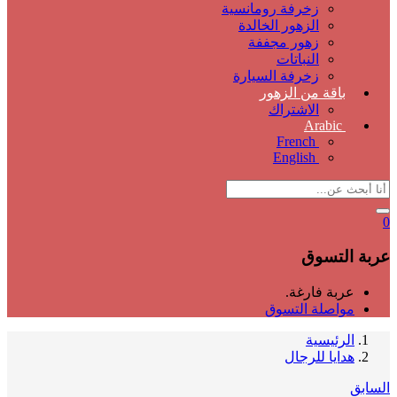
زخرفة رومانسية
الزهور الخالدة
زهور مجففة
النباتات
زخرفة السيارة
باقة من الزهور
الاشتراك
Arabic
French
English
0
عربة التسوق
عربة فارغة.
مواصلة التسوق
الرئيسية
هدايا للرجال
السابق