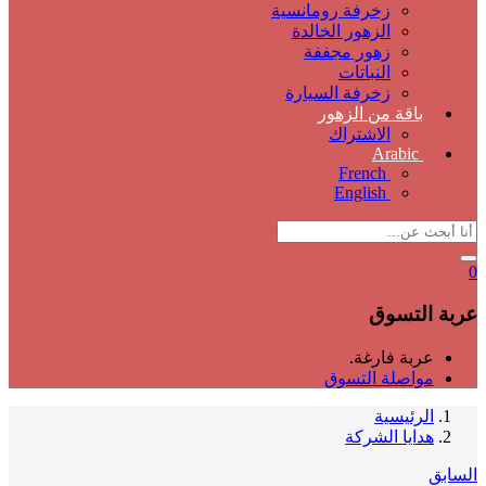
زخرفة رومانسية
الزهور الخالدة
زهور مجففة
النباتات
زخرفة السيارة
باقة من الزهور
الاشتراك
Arabic
French
English
0
عربة التسوق
عربة فارغة.
مواصلة التسوق
الرئيسية
هدايا الشركة
السابق