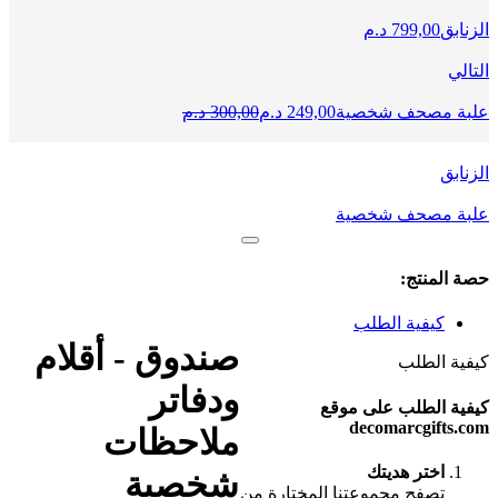
الزنابق
799,00
د.م
التالي
السعر
السعر
علبة مصحف شخصية
249,00
د.م
300,00
د.م
الحالي
الأصلي
هو:
هو:
الزنابق
249,00 Dhs.
300,00 Dhs.
علبة مصحف شخصية
حصة المنتج:
كيفية الطلب
صندوق - أقلام
كيفية الطلب
ودفاتر
كيفية الطلب على موقع
decomarcgifts.com
ملاحظات
اختر هديتك
شخصية
تصفح مجموعتنا المختارة من