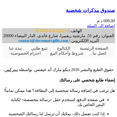
صندوق مذكرات شخصية
699,00
د.م
إضافة إلى السلة
الهاتف :
(+212) 674-971315
العنوان: رقم 51، مارشيه ريفييرا، شارع غاندي، الدار البيضاء 20000
البريد الإلكتروني :
contact@decomarcgifts.com
الصفحة الرئيسية
الكتالوج
تتبع طلبي
نبذة عنا
اتصل بنا
شروط وأحكام البيع
احترام الخصوصية
حقوق الطبع والنشر 2026 ديكو مارك آند غيفتس. بواسطة
نيتركس
.
إضفاء طابع شخصي على رسالتك
هل ترغب في إضافة رسالة شخصية إلى البطاقة؟ هذا ممكن تماماً!
في صفحة الدفع، استخدم حقل «رسالة مخصصة» لكتابة
النص الخاص بك.
إذا كنت تفضل ذلك، يمكنك أن ترسل لنا رسالتك الشخصية