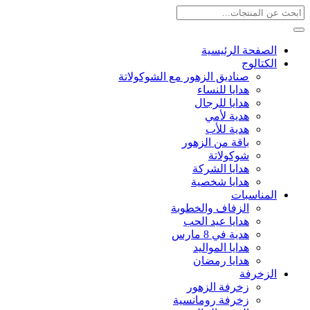
الصفحة الرئيسية
الكتالوج
صناديق الزهور مع الشوكولاتة
هدايا للنساء
هدايا للرجال
هدية لأمي
هدية للأب
باقة من الزهور
شوكولاتة
هدايا الشركة
هدايا شخصية
المناسبات
الزفاف والخطوبة
هدايا عيد الحب
هدية في 8 مارس
هدايا المواليد
هدايا رمضان
الزخرفة
زخرفة الزهور
زخرفة رومانسية