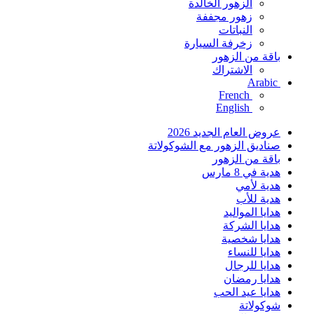
الزهور الخالدة
زهور مجففة
النباتات
زخرفة السيارة
باقة من الزهور
الاشتراك
Arabic
French
English
عروض العام الجديد 2026
صناديق الزهور مع الشوكولاتة
باقة من الزهور
هدية في 8 مارس
هدية لأمي
هدية للأب
هدايا المواليد
هدايا الشركة
هدايا شخصية
هدايا للنساء
هدايا للرجال
هدايا رمضان
هدايا عيد الحب
شوكولاتة