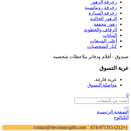
زخرفة الزهور
زخرفة رومانسية
زخرفة السيارة
الزهور الخالدة
زهور مجففة
الزفاف والخطوبة
النباتات
أعلى المبيعات
كبار الشخصيات
صندوق - أقلام ودفاتر ملاحظات شخصية
عربة التسوق
عربة فارغة.
مواصلة التسوق
0
الصفحة الرئيسية
الكتالوج
contact@decomarcgifts.com
(+212) 674-971315