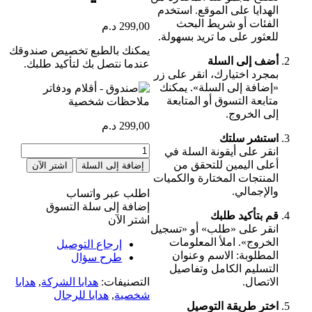
الهدايا على الموقع. استخدم
الفئات أو شريط البحث
299,00
د.م
للعثور على ما تريد بسهولة.
يمكنك بالطبع تخصيص صندوقك
أضف إلى السلة
عندما نتصل بك لتأكيد طلبك.
بمجرد اختيارك، انقر على زر
«إضافة إلى السلة». يمكنك
متابعة التسوق أو المتابعة
إلى الخروج.
299,00
د.م
استشر سلتك
كمية
انقر على أيقونة السلة في
Boite
أعلى اليمين للتحقق من
إضافة إلى السلة
اشتر الآن
-
المنتجات المختارة والكميات
Stylo
والإجمالي.
اطلب عبر واتساب
et
إضافة إلى سلة التسوق
Bloc
قم بتأكيد طلبك
اشتر الآن
Note
انقر على «طلب» أو «تسجيل
personnalisés
الخروج». املأ المعلومات
إرجاع التوصيل
المطلوبة: الاسم وعنوان
طرح سؤال
التسليم الكامل وتفاصيل
الاتصال.
التصنيفات:
هدايا الشركة
,
هدايا
شخصية
,
هدايا للرجال
اختر طريقة التوصيل