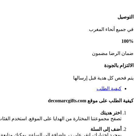
التوصيل
في جميع أنحاء المغرب
100%
ضمان الرضا مضمون
الالتزام بالجودة
يتم فحص كل هدية قبل إرسالها
كيفية الطلب
كيفية الطلب على موقع decomarcgifts.com
اختر هديتك
تصفح مجموعتنا المختارة من الهدايا على الموقع. استخدم الفئا
أضف إلى السلة
بمجرد اختيارك، انقر على زر «إضافة إلى السلة». يمكنك متابعة ا