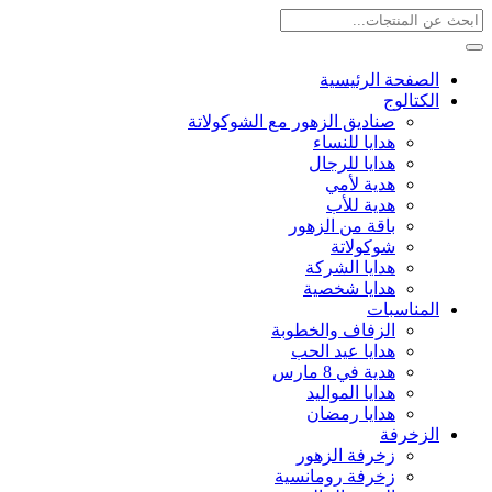
الصفحة الرئيسية
الكتالوج
صناديق الزهور مع الشوكولاتة
هدايا للنساء
هدايا للرجال
هدية لأمي
هدية للأب
باقة من الزهور
شوكولاتة
هدايا الشركة
هدايا شخصية
المناسبات
الزفاف والخطوبة
هدايا عيد الحب
هدية في 8 مارس
هدايا المواليد
هدايا رمضان
الزخرفة
زخرفة الزهور
زخرفة رومانسية