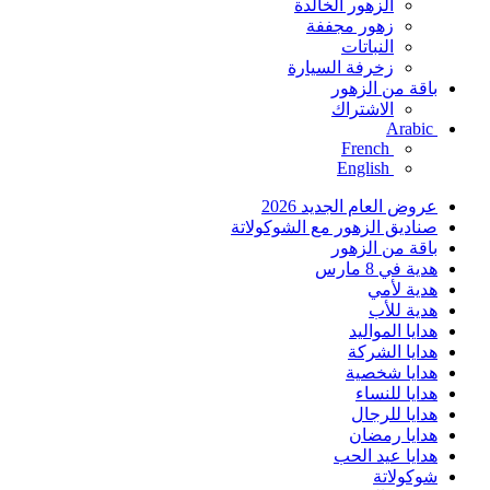
الزهور الخالدة
زهور مجففة
النباتات
زخرفة السيارة
باقة من الزهور
الاشتراك
Arabic
French
English
عروض العام الجديد 2026
صناديق الزهور مع الشوكولاتة
باقة من الزهور
هدية في 8 مارس
هدية لأمي
هدية للأب
هدايا المواليد
هدايا الشركة
هدايا شخصية
هدايا للنساء
هدايا للرجال
هدايا رمضان
هدايا عيد الحب
شوكولاتة