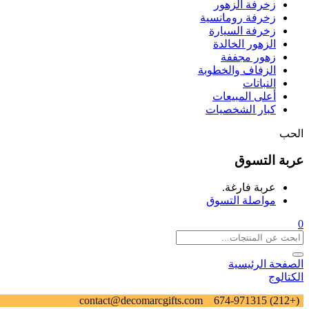
زخرفة الزهور
زخرفة رومانسية
زخرفة السيارة
الزهور الخالدة
زهور مجففة
الزفاف والخطوبة
النباتات
أعلى المبيعات
كبار الشخصيات
الحب
عربة التسوق
عربة فارغة.
مواصلة التسوق
0
الصفحة الرئيسية
الكتالوج
contact@decomarcgifts.com
(+212) 674-971315