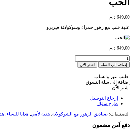
الحب
649,00
د.م
علبة قلب مع زهور حمراء وشوكولاتة فيريرو
649,00
د.م
كمية
Amour
إضافة إلى السلة
اشتر الآن
اطلب عبر واتساب
إضافة إلى سلة التسوق
اشتر الآن
إرجاع التوصيل
طرح سؤال
التصنيفات:
صناديق الزهور مع الشوكولاتة
,
هدية لأمي
,
هدايا للنساء
,
هدا
دفع آمن مضمون