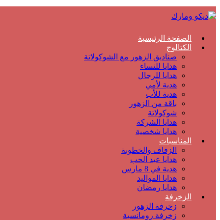
الصفحة الرئيسية
الكتالوج
صناديق الزهور مع الشوكولاتة
هدايا للنساء
هدايا للرجال
هدية لأمي
هدية للأب
باقة من الزهور
شوكولاتة
هدايا الشركة
هدايا شخصية
المناسبات
الزفاف والخطوبة
هدايا عيد الحب
هدية في 8 مارس
هدايا المواليد
هدايا رمضان
الزخرفة
زخرفة الزهور
زخرفة رومانسية