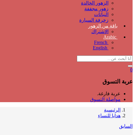
الزهور الخالدة
زهور مجففة
النباتات
زخرفة السيارة
باقة من الزهور
الاشتراك
Arabic
French
English
0
عربة التسوق
عربة فارغة.
مواصلة التسوق
الرئيسية
هدايا للنساء
السابق