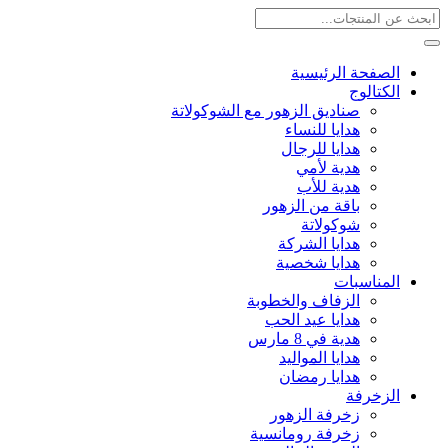
الصفحة الرئيسية
الكتالوج
صناديق الزهور مع الشوكولاتة
هدايا للنساء
هدايا للرجال
هدية لأمي
هدية للأب
باقة من الزهور
شوكولاتة
هدايا الشركة
هدايا شخصية
المناسبات
الزفاف والخطوبة
هدايا عيد الحب
هدية في 8 مارس
هدايا المواليد
هدايا رمضان
الزخرفة
زخرفة الزهور
زخرفة رومانسية