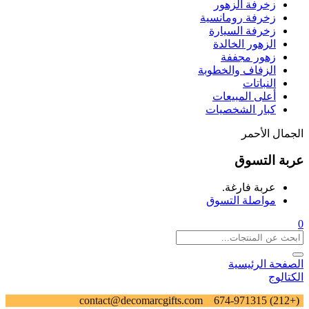
زخرفة الزهور
زخرفة رومانسية
زخرفة السيارة
الزهور الخالدة
زهور مجففة
الزفاف والخطوبة
النباتات
أعلى المبيعات
كبار الشخصيات
الجمال الأحمر
عربة التسوق
عربة فارغة.
مواصلة التسوق
0
الصفحة الرئيسية
الكتالوج
contact@decomarcgifts.com
(+212) 674-971315