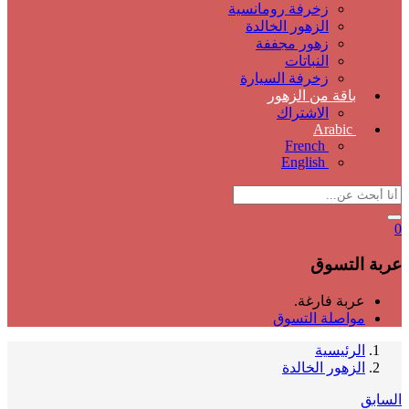
زخرفة رومانسية
الزهور الخالدة
زهور مجففة
النباتات
زخرفة السيارة
باقة من الزهور
الاشتراك
Arabic
French
English
0
عربة التسوق
عربة فارغة.
مواصلة التسوق
الرئيسية
الزهور الخالدة
السابق