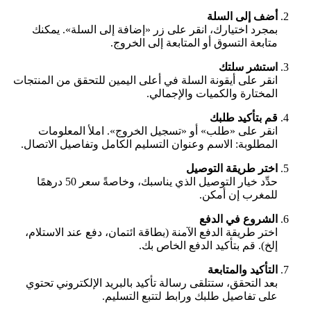
أضف إلى السلة
بمجرد اختيارك، انقر على زر «إضافة إلى السلة». يمكنك
متابعة التسوق أو المتابعة إلى الخروج.
استشر سلتك
انقر على أيقونة السلة في أعلى اليمين للتحقق من المنتجات
المختارة والكميات والإجمالي.
قم بتأكيد طلبك
انقر على «طلب» أو «تسجيل الخروج». املأ المعلومات
المطلوبة: الاسم وعنوان التسليم الكامل وتفاصيل الاتصال.
اختر طريقة التوصيل
حدِّد خيار التوصيل الذي يناسبك، وخاصةً سعر 50 درهمًا
للمغرب إن أمكن.
الشروع في الدفع
اختر طريقة الدفع الآمنة (بطاقة ائتمان، دفع عند الاستلام،
إلخ). قم بتأكيد الدفع الخاص بك.
التأكيد والمتابعة
بعد التحقق، ستتلقى رسالة تأكيد بالبريد الإلكتروني تحتوي
على تفاصيل طلبك ورابط لتتبع التسليم.