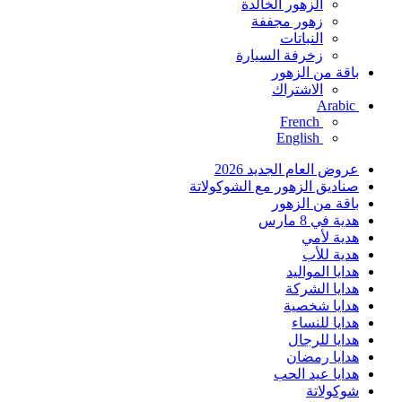
الزهور الخالدة
زهور مجففة
النباتات
زخرفة السيارة
باقة من الزهور
الاشتراك
Arabic
French
English
عروض العام الجديد 2026
صناديق الزهور مع الشوكولاتة
باقة من الزهور
هدية في 8 مارس
هدية لأمي
هدية للأب
هدايا المواليد
هدايا الشركة
هدايا شخصية
هدايا للنساء
هدايا للرجال
هدايا رمضان
هدايا عيد الحب
شوكولاتة