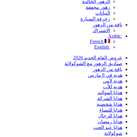
الزهور الخالدة
زهور مجففة
النباتات
زخرفة السيارة
باقة من الزهور
الاشتراك
Arabic
French
English
عروض العام الجديد 2026
صناديق الزهور مع الشوكولاتة
باقة من الزهور
هدية في 8 مارس
هدية لأمي
هدية للأب
هدايا المواليد
هدايا الشركة
هدايا شخصية
هدايا للنساء
هدايا للرجال
هدايا رمضان
هدايا عيد الحب
شوكولاتة