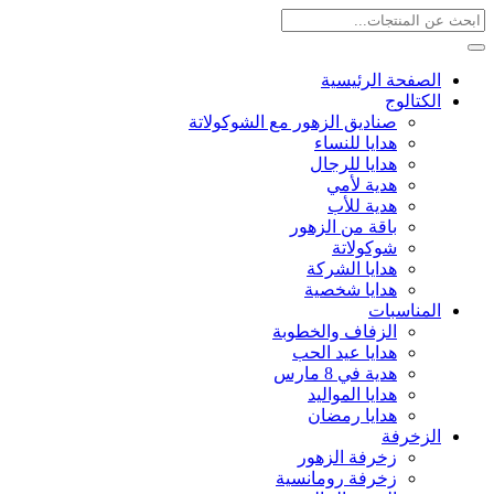
الصفحة الرئيسية
الكتالوج
صناديق الزهور مع الشوكولاتة
هدايا للنساء
هدايا للرجال
هدية لأمي
هدية للأب
باقة من الزهور
شوكولاتة
هدايا الشركة
هدايا شخصية
المناسبات
الزفاف والخطوبة
هدايا عيد الحب
هدية في 8 مارس
هدايا المواليد
هدايا رمضان
الزخرفة
زخرفة الزهور
زخرفة رومانسية