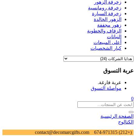
زخرفة الزهور
زخرفة رومانسية
زخرفة السيارة
الزهور الخالدة
زهور مجففة
الزفاف والخطوبة
النباتات
أعلى المبيعات
كبار الشخصيات
عربة التسوق
عربة فارغة.
مواصلة التسوق
0
الصفحة الرئيسية
الكتالوج
contact@decomarcgifts.com
(+212) 674-971315