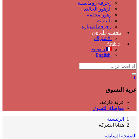
زخرفة رومانسية
الزهور الخالدة
زهور مجففة
النباتات
زخرفة السيارة
باقة من الزهور
الاشتراك
Arabic
French
English
0
عربة التسوق
عربة فارغة.
مواصلة التسوق
الرئيسية
هدايا الشركة
الصفحة السابقة