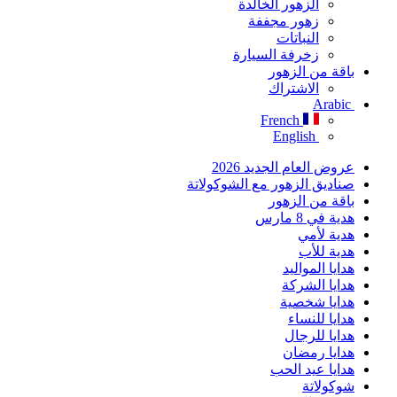
الزهور الخالدة
زهور مجففة
النباتات
زخرفة السيارة
باقة من الزهور
الاشتراك
Arabic
French
English
عروض العام الجديد 2026
صناديق الزهور مع الشوكولاتة
باقة من الزهور
هدية في 8 مارس
هدية لأمي
هدية للأب
هدايا المواليد
هدايا الشركة
هدايا شخصية
هدايا للنساء
هدايا للرجال
هدايا رمضان
هدايا عيد الحب
شوكولاتة