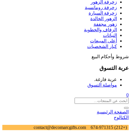
زخرفة الزهور
زخرفة رومانسية
زخرفة السيارة
الزهور الخالدة
زهور مجففة
الزفاف والخطوبة
النباتات
أعلى المبيعات
كبار الشخصيات
شروط وأحكام البيع
عربة التسوق
عربة فارغة.
مواصلة التسوق
0
الصفحة الرئيسية
الكتالوج
contact@decomarcgifts.com
(+212) 674-971315