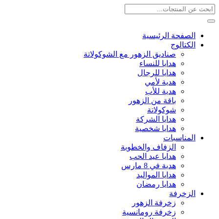
الصفحة الرئيسية
الكتالوج
صناديق الزهور مع الشوكولاتة
هدايا للنساء
هدايا للرجال
هدية لأمي
هدية للأب
باقة من الزهور
شوكولاتة
هدايا الشركة
هدايا شخصية
المناسبات
الزفاف والخطوبة
هدايا عيد الحب
هدية في 8 مارس
هدايا المواليد
هدايا رمضان
الزخرفة
زخرفة الزهور
زخرفة رومانسية