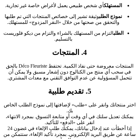
المستهلك
أي شخص طبيعي يعمل لأغراض خاصة غير تجارية.
نموذج الطلب
وثيقة تشير إلى خصائص المنتجات التي تم طلبها
والتحقق من صحتها من خلال «النقر المزدوج» للمستهلك.
الطلب
التزام من المستهلك بالشراء والتزام من ديكو فلوريست
بالتسليم.
4. المنتجات
المنتجات معروضة حتى نفاذ الكمية. تحتفظ Déco Fleuriste بالحق
في سحب أي منتج من الكتالوج دون إشعار مسبق ولا يمكن أن
تتحمل المسؤولية عن عدم التوافق التقني مع معدات المشتري.
5. تقديم طلبية
اختر منتجاتك وانقر على «طلب» لإضافتها إلى نموذج الطلب الخاص
بك.
يمكنك تعديل سلتك في أي وقت أو متابعة التسوق. بمجرد الانتهاء،
انقر على «الدفع» للتأكيد.
إذا أخطأت عند إدخال بياناتك، يمكنك طلب الإلغاء في غضون 24
ساعة عن طريق البريد الإلكتروني. بمجرد تأكيد الإلغاء، ستتمكن من