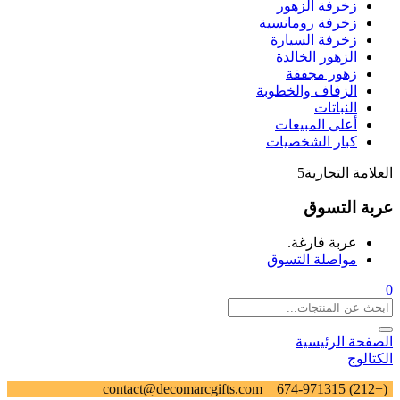
زخرفة الزهور
زخرفة رومانسية
زخرفة السيارة
الزهور الخالدة
زهور مجففة
الزفاف والخطوبة
النباتات
أعلى المبيعات
كبار الشخصيات
العلامة التجارية5
عربة التسوق
عربة فارغة.
مواصلة التسوق
0
الصفحة الرئيسية
الكتالوج
contact@decomarcgifts.com
(+212) 674-971315