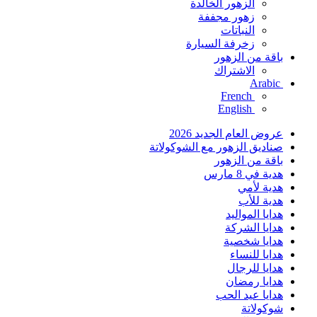
الزهور الخالدة
زهور مجففة
النباتات
زخرفة السيارة
باقة من الزهور
الاشتراك
Arabic
French
English
عروض العام الجديد 2026
صناديق الزهور مع الشوكولاتة
باقة من الزهور
هدية في 8 مارس
هدية لأمي
هدية للأب
هدايا المواليد
هدايا الشركة
هدايا شخصية
هدايا للنساء
هدايا للرجال
هدايا رمضان
هدايا عيد الحب
شوكولاتة