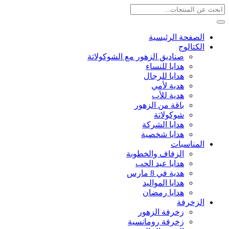
الصفحة الرئيسية
الكتالوج
صناديق الزهور مع الشوكولاتة
هدايا للنساء
هدايا للرجال
هدية لأمي
هدية للأب
باقة من الزهور
شوكولاتة
هدايا الشركة
هدايا شخصية
المناسبات
الزفاف والخطوبة
هدايا عيد الحب
هدية في 8 مارس
هدايا المواليد
هدايا رمضان
الزخرفة
زخرفة الزهور
زخرفة رومانسية