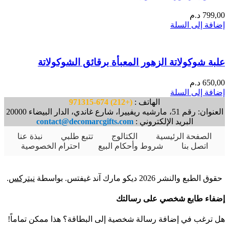
799,00
د.م
إضافة إلى السلة
علبة شوكولاتة الزهور المعبأة برقائق الشوكولاتة
650,00
د.م
إضافة إلى السلة
الهاتف :
(+212) 674-971315
العنوان: رقم 51، مارشيه ريفييرا، شارع غاندي، الدار البيضاء 20000
البريد الإلكتروني :
contact@decomarcgifts.com
الصفحة الرئيسية
الكتالوج
تتبع طلبي
نبذة عنا
اتصل بنا
شروط وأحكام البيع
احترام الخصوصية
حقوق الطبع والنشر 2026 ديكو مارك آند غيفتس. بواسطة
نيتركس
.
إضفاء طابع شخصي على رسالتك
هل ترغب في إضافة رسالة شخصية إلى البطاقة؟ هذا ممكن تماماً!