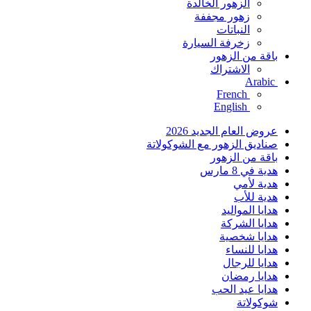
الزهور الخالدة
زهور مجففة
النباتات
زخرفة السيارة
باقة من الزهور
الاشتراك
Arabic
French
English
عروض العام الجديد 2026
صناديق الزهور مع الشوكولاتة
باقة من الزهور
هدية في 8 مارس
هدية لأمي
هدية للأب
هدايا المواليد
هدايا الشركة
هدايا شخصية
هدايا للنساء
هدايا للرجال
هدايا رمضان
هدايا عيد الحب
شوكولاتة