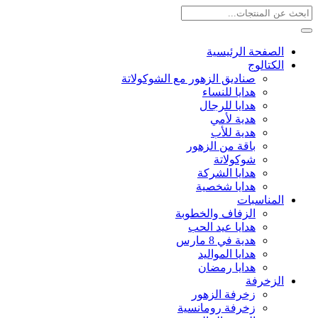
الصفحة الرئيسية
الكتالوج
صناديق الزهور مع الشوكولاتة
هدايا للنساء
هدايا للرجال
هدية لأمي
هدية للأب
باقة من الزهور
شوكولاتة
هدايا الشركة
هدايا شخصية
المناسبات
الزفاف والخطوبة
هدايا عيد الحب
هدية في 8 مارس
هدايا المواليد
هدايا رمضان
الزخرفة
زخرفة الزهور
زخرفة رومانسية