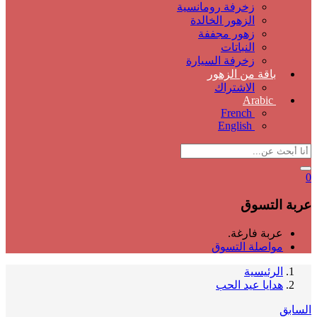
زخرفة رومانسية
الزهور الخالدة
زهور مجففة
النباتات
زخرفة السيارة
باقة من الزهور
الاشتراك
Arabic
French
English
0
عربة التسوق
عربة فارغة.
مواصلة التسوق
الرئيسية
هدايا عيد الحب
السابق