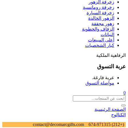
زخرفة الزهور
زخرفة رومانسية
زخرفة السيارة
الزهور الخالدة
زهور مجففة
الزفاف والخطوبة
النباتات
أعلى المبيعات
كبار الشخصيات
الرفاهية الملكية
عربة التسوق
عربة فارغة.
مواصلة التسوق
0
الصفحة الرئيسية
الكتالوج
contact@decomarcgifts.com
(+212) 674-971315