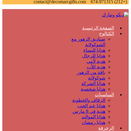
contact@decomarcgifts.com
(+212) 674-971315
الصفحة الرئيسية
الكتالوج
صناديق الزهور مع
الشوكولاتة
هدايا للنساء
هدايا للرجال
هدية لأمي
هدية للأب
باقة من الزهور
شوكولاتة
هدايا الشركة
هدايا شخصية
المناسبات
الزفاف والخطوبة
هدايا عيد الحب
هدية في 8 مارس
هدايا المواليد
هدايا رمضان
الزخرفة