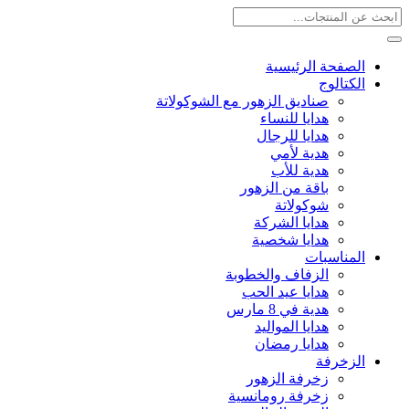
الصفحة الرئيسية
الكتالوج
صناديق الزهور مع الشوكولاتة
هدايا للنساء
هدايا للرجال
هدية لأمي
هدية للأب
باقة من الزهور
شوكولاتة
هدايا الشركة
هدايا شخصية
المناسبات
الزفاف والخطوبة
هدايا عيد الحب
هدية في 8 مارس
هدايا المواليد
هدايا رمضان
الزخرفة
زخرفة الزهور
زخرفة رومانسية