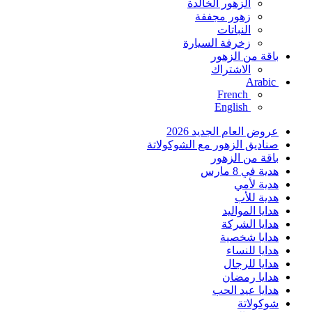
الزهور الخالدة
زهور مجففة
النباتات
زخرفة السيارة
باقة من الزهور
الاشتراك
Arabic
French
English
عروض العام الجديد 2026
صناديق الزهور مع الشوكولاتة
باقة من الزهور
هدية في 8 مارس
هدية لأمي
هدية للأب
هدايا المواليد
هدايا الشركة
هدايا شخصية
هدايا للنساء
هدايا للرجال
هدايا رمضان
هدايا عيد الحب
شوكولاتة