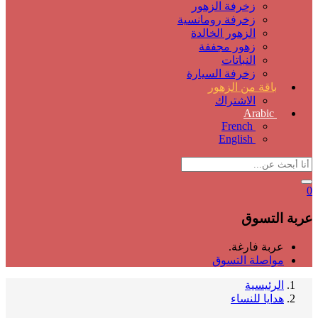
زخرفة الزهور
زخرفة رومانسية
الزهور الخالدة
زهور مجففة
النباتات
زخرفة السيارة
باقة من الزهور
الاشتراك
Arabic
French
English
0
عربة التسوق
عربة فارغة.
مواصلة التسوق
الرئيسية
هدايا للنساء