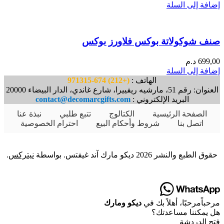
إضافة إلى السلة
صنف شوكولاتة بوكس فلاورز بوكس
699,00
د.م
إضافة إلى السلة
الهاتف :
(+212) 674-971315
العنوان: رقم 51، مارشيه ريفييرا، شارع غاندي، الدار البيضاء 20000
البريد الإلكتروني :
contact@decomarcgifts.com
الصفحة الرئيسية
الكتالوج
تتبع طلبي
نبذة عنا
اتصل بنا
شروط وأحكام البيع
احترام الخصوصية
حقوق الطبع والنشر 2026 ديكو مارك آند غيفتس. بواسطة
نيتركس
.
مرحباً
مرحبًا
، أهلاً بك في
ديكو ومارك
هل يمكننا مساعدتك؟
فتح الدردشة