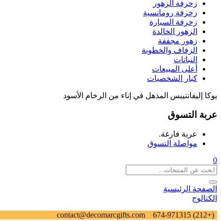
زخرفة الزهور
زخرفة رومانسية
زخرفة السيارة
الزهور الخالدة
زهور مجففة
الزفاف والخطوبة
النباتات
أعلى المبيعات
كبار الشخصيات
يوكا إليفانتيبس المذهل في إناء من الرخام الأسود
عربة التسوق
عربة فارغة.
مواصلة التسوق
0
الصفحة الرئيسية
الكتالوج
contact@decomarcgifts.com
(+212) 674-971315