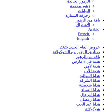
الزهور الخالدة
زهور مجففة
النباتات
زخرفة السيارة
باقة من الزهور
الاشتراك
Arabic
French
English
عروض العام الجديد 2026
صناديق الزهور مع الشوكولاتة
باقة من الزهور
هدية في 8 مارس
هدية لأمي
هدية للأب
هدايا المواليد
هدايا الشركة
هدايا شخصية
هدايا للنساء
هدايا للرجال
هدايا رمضان
هدايا عيد الحب
شوكولاتة