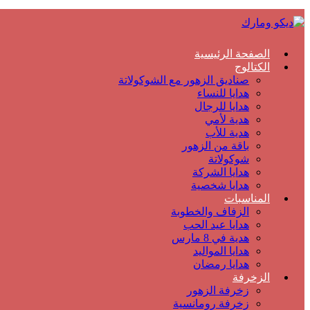
الصفحة الرئيسية
الكتالوج
صناديق الزهور مع الشوكولاتة
هدايا للنساء
هدايا للرجال
هدية لأمي
هدية للأب
باقة من الزهور
شوكولاتة
هدايا الشركة
هدايا شخصية
المناسبات
الزفاف والخطوبة
هدايا عيد الحب
هدية في 8 مارس
هدايا المواليد
هدايا رمضان
الزخرفة
زخرفة الزهور
زخرفة رومانسية