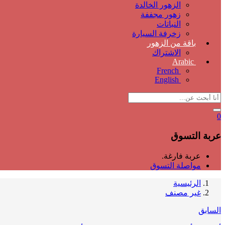
الزهور الخالدة
زهور مجففة
النباتات
زخرفة السيارة
باقة من الزهور
الاشتراك
Arabic
French
English
0
عربة التسوق
عربة فارغة.
مواصلة التسوق
الرئيسية
غير مصنف
السابق