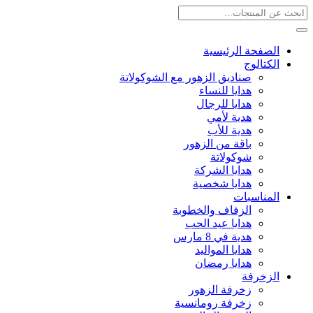
الصفحة الرئيسية
الكتالوج
صناديق الزهور مع الشوكولاتة
هدايا للنساء
هدايا للرجال
هدية لأمي
هدية للأب
باقة من الزهور
شوكولاتة
هدايا الشركة
هدايا شخصية
المناسبات
الزفاف والخطوبة
هدايا عيد الحب
هدية في 8 مارس
هدايا المواليد
هدايا رمضان
الزخرفة
زخرفة الزهور
زخرفة رومانسية