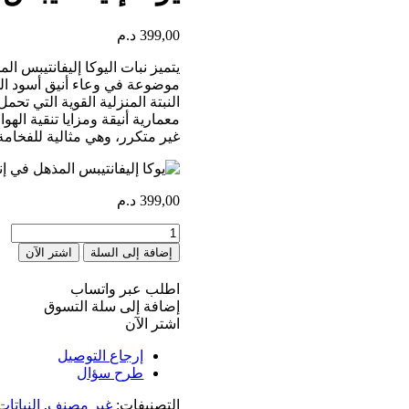
399,00
د.م
يتميز نبات اليوكا إليفانتيبس 
موضوعة في وعاء أنيق أسود اللو
معمارية أنيقة ومزايا تنقية ال
غير متكرر، وهي مثالية للفخامة 
399,00
د.م
كمية
Striking
إضافة إلى السلة
اشتر الآن
Yucca
elephantipes
اطلب عبر واتساب
in
إضافة إلى سلة التسوق
Black
اشتر الآن
Marble
Pot
إرجاع التوصيل
طرح سؤال
التصنيفات:
غير مصنف
,
النباتات