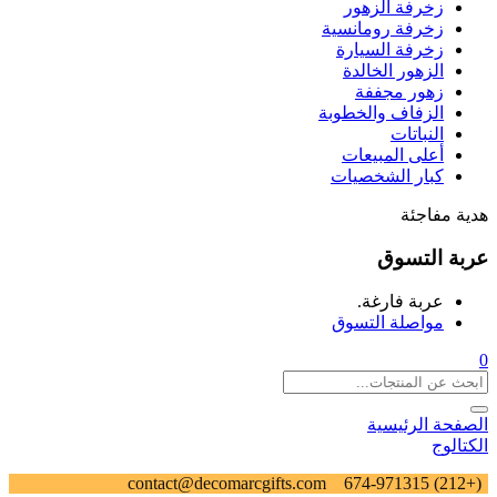
زخرفة الزهور
زخرفة رومانسية
زخرفة السيارة
الزهور الخالدة
زهور مجففة
الزفاف والخطوبة
النباتات
أعلى المبيعات
كبار الشخصيات
هدية مفاجئة
عربة التسوق
عربة فارغة.
مواصلة التسوق
0
الصفحة الرئيسية
الكتالوج
contact@decomarcgifts.com
(+212) 674-971315