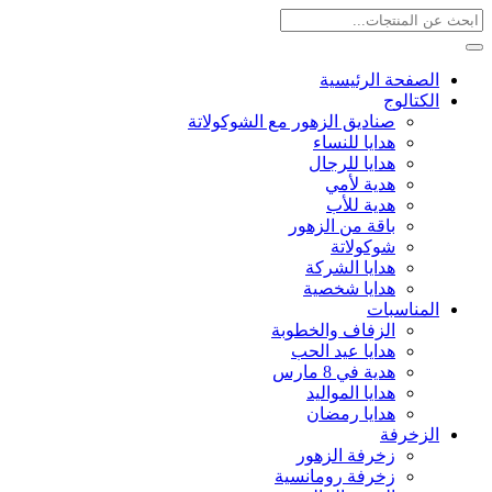
الصفحة الرئيسية
الكتالوج
صناديق الزهور مع الشوكولاتة
هدايا للنساء
هدايا للرجال
هدية لأمي
هدية للأب
باقة من الزهور
شوكولاتة
هدايا الشركة
هدايا شخصية
المناسبات
الزفاف والخطوبة
هدايا عيد الحب
هدية في 8 مارس
هدايا المواليد
هدايا رمضان
الزخرفة
زخرفة الزهور
زخرفة رومانسية