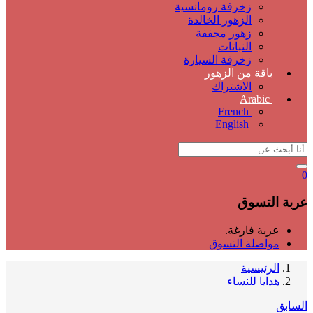
زخرفة رومانسية
الزهور الخالدة
زهور مجففة
النباتات
زخرفة السيارة
باقة من الزهور
الاشتراك
Arabic
French
English
0
عربة التسوق
عربة فارغة.
مواصلة التسوق
الرئيسية
هدايا للنساء
السابق