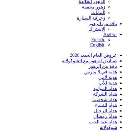
الزهور الخالدة
زهور مجففة
النباتات
زخرفة السيارة
باقة من الزهور
الاشتراك
Arabic
French
English
عروض العام الجديد 2026
صناديق الزهور مع الشوكولاتة
باقة من الزهور
هدية في 8 مارس
هدية لأمي
هدية للأب
هدايا المواليد
هدايا الشركة
هدايا شخصية
هدايا للنساء
هدايا للرجال
هدايا رمضان
هدايا عيد الحب
شوكولاتة