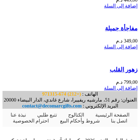
إضافة إلى السلة
مفاجأة جميلة
349,00
د.م
إضافة إلى السلة
زهور القلب
799,00
د.م
إضافة إلى السلة
الهاتف :
(+212) 674-971315
العنوان: رقم 51، مارشيه ريفييرا، شارع غاندي، الدار البيضاء 20000
البريد الإلكتروني :
contact@decomarcgifts.com
الصفحة الرئيسية
الكتالوج
تتبع طلبي
نبذة عنا
اتصل بنا
شروط وأحكام البيع
احترام الخصوصية