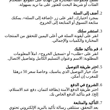
الفئات أو شريط البحث للعثور على ما تريد بسهولة.
أضف إلى السلة
بمجرد اختيارك، انقر على زر «إضافة إلى السلة». يمكنك
متابعة التسوق أو المتابعة إلى الخروج.
استشر سلتك
انقر على أيقونة السلة في أعلى اليمين للتحقق من المنتجات
المختارة والكميات والإجمالي.
قم بتأكيد طلبك
انقر على «طلب» أو «تسجيل الخروج». املأ المعلومات
المطلوبة: الاسم وعنوان التسليم الكامل وتفاصيل الاتصال.
اختر طريقة التوصيل
حدِّد خيار التوصيل الذي يناسبك، وخاصةً سعر 50 درهمًا
للمغرب إن أمكن.
الشروع في الدفع
اختر طريقة الدفع الآمنة (بطاقة ائتمان، دفع عند الاستلام،
إلخ). قم بتأكيد الدفع الخاص بك.
التأكيد والمتابعة
بعد التحقق، ستتلقى رسالة تأكيد بالبريد الإلكتروني تحتوي