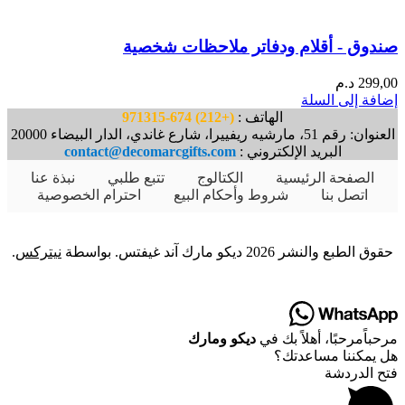
صندوق - أقلام ودفاتر ملاحظات شخصية
299,00
د.م
إضافة إلى السلة
الهاتف :
(+212) 674-971315
العنوان: رقم 51، مارشيه ريفييرا، شارع غاندي، الدار البيضاء 20000
البريد الإلكتروني :
contact@decomarcgifts.com
الصفحة الرئيسية
الكتالوج
تتبع طلبي
نبذة عنا
اتصل بنا
شروط وأحكام البيع
احترام الخصوصية
حقوق الطبع والنشر 2026 ديكو مارك آند غيفتس. بواسطة
نيتركس
.
مرحباً
مرحبًا
، أهلاً بك في
ديكو ومارك
هل يمكننا مساعدتك؟
فتح الدردشة