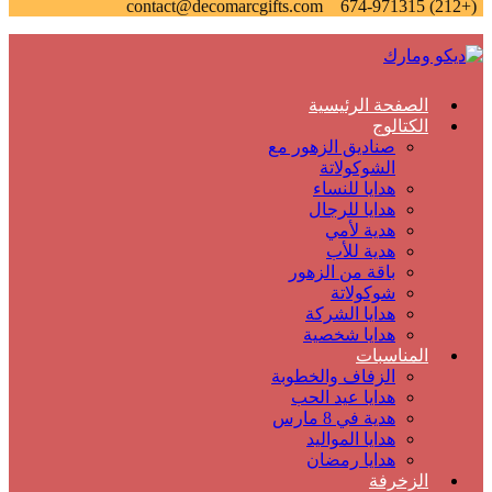
contact@decomarcgifts.com
(+212) 674-971315
الصفحة الرئيسية
الكتالوج
صناديق الزهور مع
الشوكولاتة
هدايا للنساء
هدايا للرجال
هدية لأمي
هدية للأب
باقة من الزهور
شوكولاتة
هدايا الشركة
هدايا شخصية
المناسبات
الزفاف والخطوبة
هدايا عيد الحب
هدية في 8 مارس
هدايا المواليد
هدايا رمضان
الزخرفة