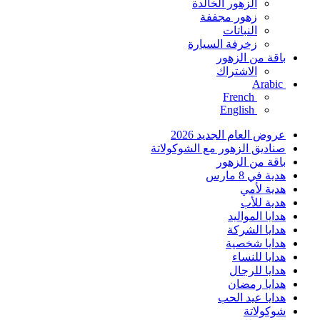
الزهور الخالدة
زهور مجففة
النباتات
زخرفة السيارة
باقة من الزهور
الاشتراك
Arabic
French
English
عروض العام الجديد 2026
صناديق الزهور مع الشوكولاتة
باقة من الزهور
هدية في 8 مارس
هدية لأمي
هدية للأب
هدايا المواليد
هدايا الشركة
هدايا شخصية
هدايا للنساء
هدايا للرجال
هدايا رمضان
هدايا عيد الحب
شوكولاتة