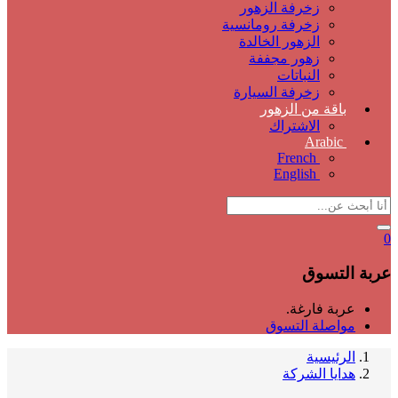
زخرفة الزهور
زخرفة رومانسية
الزهور الخالدة
زهور مجففة
النباتات
زخرفة السيارة
باقة من الزهور
الاشتراك
Arabic
French
English
0
عربة التسوق
عربة فارغة.
مواصلة التسوق
الرئيسية
هدايا الشركة