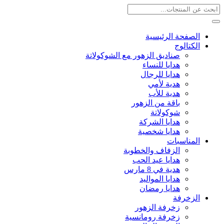
الصفحة الرئيسية
الكتالوج
صناديق الزهور مع الشوكولاتة
هدايا للنساء
هدايا للرجال
هدية لأمي
هدية للأب
باقة من الزهور
شوكولاتة
هدايا الشركة
هدايا شخصية
المناسبات
الزفاف والخطوبة
هدايا عيد الحب
هدية في 8 مارس
هدايا المواليد
هدايا رمضان
الزخرفة
زخرفة الزهور
زخرفة رومانسية