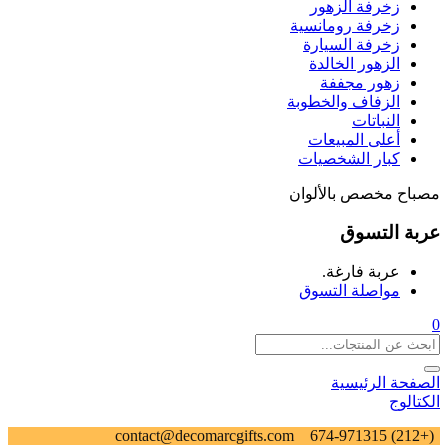
زخرفة الزهور
زخرفة رومانسية
زخرفة السيارة
الزهور الخالدة
زهور مجففة
الزفاف والخطوبة
النباتات
أعلى المبيعات
كبار الشخصيات
مصباح مخصص بالألوان
عربة التسوق
عربة فارغة.
مواصلة التسوق
0
الصفحة الرئيسية
الكتالوج
contact@decomarcgifts.com
(+212) 674-971315