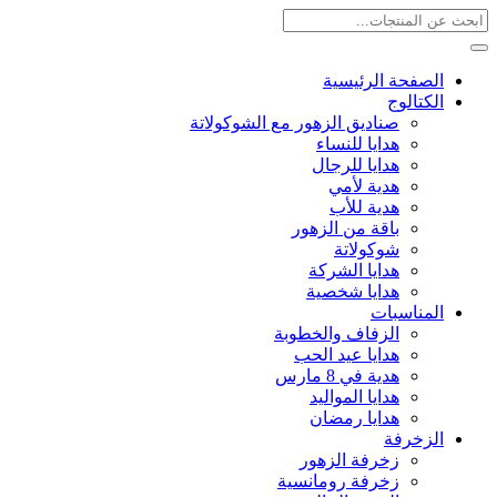
الصفحة الرئيسية
الكتالوج
صناديق الزهور مع الشوكولاتة
هدايا للنساء
هدايا للرجال
هدية لأمي
هدية للأب
باقة من الزهور
شوكولاتة
هدايا الشركة
هدايا شخصية
المناسبات
الزفاف والخطوبة
هدايا عيد الحب
هدية في 8 مارس
هدايا المواليد
هدايا رمضان
الزخرفة
زخرفة الزهور
زخرفة رومانسية