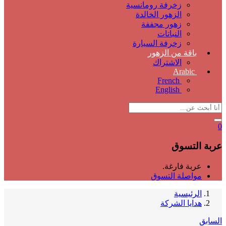
زخرفة رومانسية
الزهور الخالدة
زهور مجففة
النباتات
زخرفة السيارة
باقة من الزهور
الاشتراك
Arabic
French
English
0
عربة التسوق
عربة فارغة.
مواصلة التسوق
الرئيسية
هدايا الشركة
السابق