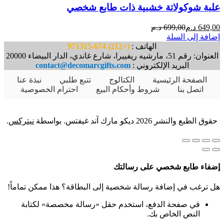
علبة شوكولاتة خشبية ذات طابع شخصي
السعر
السعر
649,00
د.م
699,00
د.م
الحالي
الأصلي
إضافة إلى السلة
هو:
هو:
الهاتف :
(+212) 674-971315
699,00 Dhs.
649,00 Dhs.
العنوان: رقم 51، مارشيه ريفييرا، شارع غاندي، الدار البيضاء 20000
البريد الإلكتروني :
contact@decomarcgifts.com
الصفحة الرئيسية
الكتالوج
تتبع طلبي
نبذة عنا
اتصل بنا
شروط وأحكام البيع
احترام الخصوصية
حقوق الطبع والنشر 2026 ديكو مارك آند غيفتس. بواسطة
نيتركس
.
إضفاء طابع شخصي على رسالتك
هل ترغب في إضافة رسالة شخصية إلى البطاقة؟ هذا ممكن تماماً!
في صفحة الدفع، استخدم حقل «رسالة مخصصة» لكتابة
النص الخاص بك.