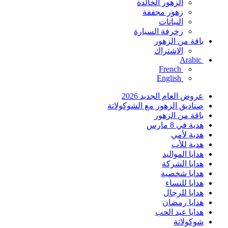
الزهور الخالدة
زهور مجففة
النباتات
زخرفة السيارة
باقة من الزهور
الاشتراك
Arabic
French
English
عروض العام الجديد 2026
صناديق الزهور مع الشوكولاتة
باقة من الزهور
هدية في 8 مارس
هدية لأمي
هدية للأب
هدايا المواليد
هدايا الشركة
هدايا شخصية
هدايا للنساء
هدايا للرجال
هدايا رمضان
هدايا عيد الحب
شوكولاتة