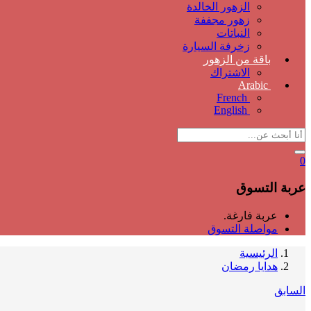
الزهور الخالدة
زهور مجففة
النباتات
زخرفة السيارة
باقة من الزهور
الاشتراك
Arabic
French
English
0
عربة التسوق
عربة فارغة.
مواصلة التسوق
الرئيسية
هدايا رمضان
السابق