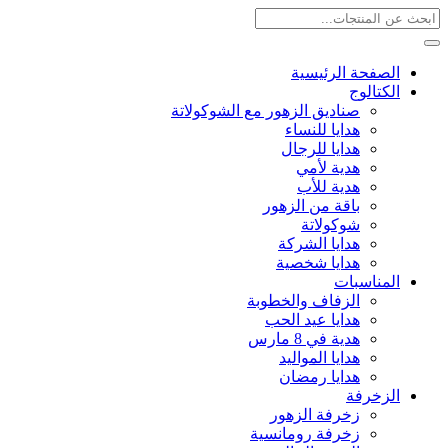
الصفحة الرئيسية
الكتالوج
صناديق الزهور مع الشوكولاتة
هدايا للنساء
هدايا للرجال
هدية لأمي
هدية للأب
باقة من الزهور
شوكولاتة
هدايا الشركة
هدايا شخصية
المناسبات
الزفاف والخطوبة
هدايا عيد الحب
هدية في 8 مارس
هدايا المواليد
هدايا رمضان
الزخرفة
زخرفة الزهور
زخرفة رومانسية