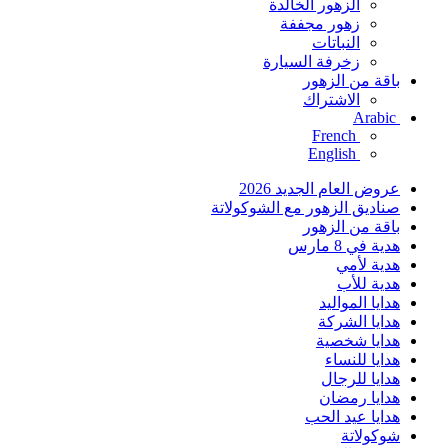
الزهور الخالدة
زهور مجففة
النباتات
زخرفة السيارة
باقة من الزهور
الاشتراك
Arabic
French
English
عروض العام الجديد 2026
صناديق الزهور مع الشوكولاتة
باقة من الزهور
هدية في 8 مارس
هدية لأمي
هدية للأب
هدايا المواليد
هدايا الشركة
هدايا شخصية
هدايا للنساء
هدايا للرجال
هدايا رمضان
هدايا عيد الحب
شوكولاتة