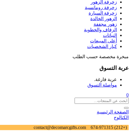
زخرفة الزهور
زخرفة رومانسية
زخرفة السيارة
الزهور الخالدة
زهور مجففة
الزفاف والخطوبة
النباتات
أعلى المبيعات
كبار الشخصيات
مبخرة مخصصة حسب الطلب
عربة التسوق
عربة فارغة.
مواصلة التسوق
0
الصفحة الرئيسية
الكتالوج
contact@decomarcgifts.com
(+212) 674-971315