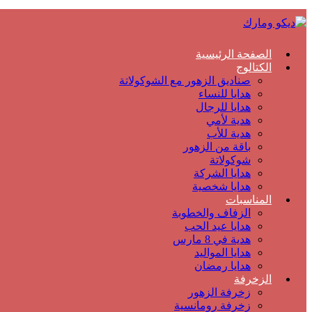
الصفحة الرئيسية
الكتالوج
صناديق الزهور مع الشوكولاتة
هدايا للنساء
هدايا للرجال
هدية لأمي
هدية للأب
باقة من الزهور
شوكولاتة
هدايا الشركة
هدايا شخصية
المناسبات
الزفاف والخطوبة
هدايا عيد الحب
هدية في 8 مارس
هدايا المواليد
هدايا رمضان
الزخرفة
زخرفة الزهور
زخرفة رومانسية