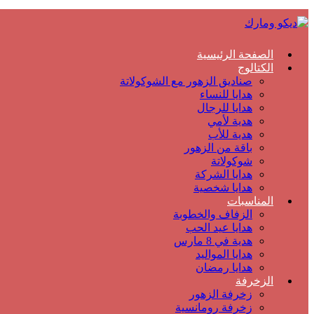
الصفحة الرئيسية
الكتالوج
صناديق الزهور مع الشوكولاتة
هدايا للنساء
هدايا للرجال
هدية لأمي
هدية للأب
باقة من الزهور
شوكولاتة
هدايا الشركة
هدايا شخصية
المناسبات
الزفاف والخطوبة
هدايا عيد الحب
هدية في 8 مارس
هدايا المواليد
هدايا رمضان
الزخرفة
زخرفة الزهور
زخرفة رومانسية