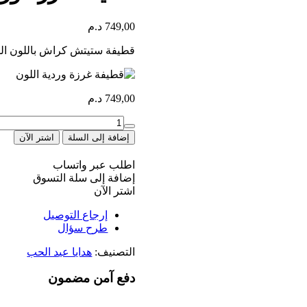
749,00
د.م
قطيفة ستيتش كراش باللون الوردي 
749,00
د.م
كمية
Peluche
إضافة إلى السلة
اشتر الآن
stitch
rose
اطلب عبر واتساب
إضافة إلى سلة التسوق
اشتر الآن
إرجاع التوصيل
طرح سؤال
التصنيف:
هدايا عيد الحب
دفع آمن مضمون