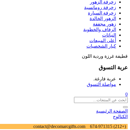
زخرفة الزهور
زخرفة رومانسية
زخرفة السيارة
الزهور الخالدة
زهور مجففة
الزفاف والخطوبة
النباتات
أعلى المبيعات
كبار الشخصيات
قطيفة غرزة وردية اللون
عربة التسوق
عربة فارغة.
مواصلة التسوق
0
الصفحة الرئيسية
الكتالوج
contact@decomarcgifts.com
(+212) 674-971315