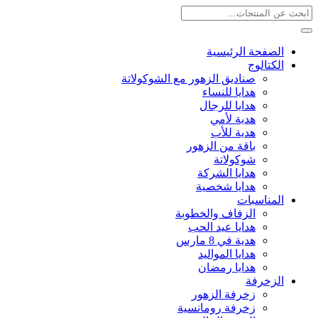
الصفحة الرئيسية
الكتالوج
صناديق الزهور مع الشوكولاتة
هدايا للنساء
هدايا للرجال
هدية لأمي
هدية للأب
باقة من الزهور
شوكولاتة
هدايا الشركة
هدايا شخصية
المناسبات
الزفاف والخطوبة
هدايا عيد الحب
هدية في 8 مارس
هدايا المواليد
هدايا رمضان
الزخرفة
زخرفة الزهور
زخرفة رومانسية