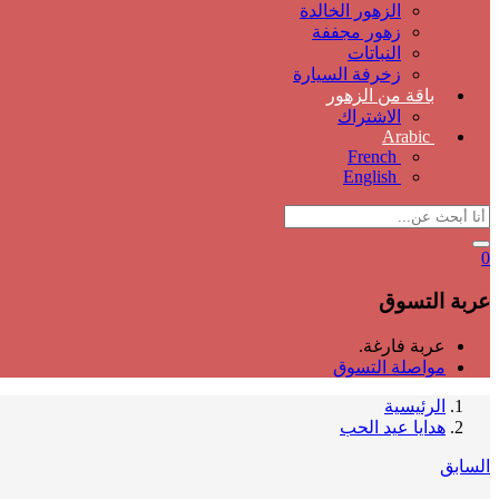
الزهور الخالدة
زهور مجففة
النباتات
زخرفة السيارة
باقة من الزهور
الاشتراك
Arabic
French
English
0
عربة التسوق
عربة فارغة.
مواصلة التسوق
الرئيسية
هدايا عيد الحب
السابق