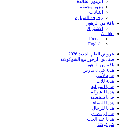
الزهور الخالدة
زهور مجففة
النباتات
زخرفة السيارة
باقة من الزهور
الاشتراك
Arabic
French
English
عروض العام الجديد 2026
صناديق الزهور مع الشوكولاتة
باقة من الزهور
هدية في 8 مارس
هدية لأمي
هدية للأب
هدايا المواليد
هدايا الشركة
هدايا شخصية
هدايا للنساء
هدايا للرجال
هدايا رمضان
هدايا عيد الحب
شوكولاتة